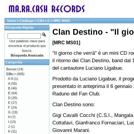
Inicio
»
Catálogo
»
CDs
»
C
»
MRC MS01
Búsqueda Rápida
Clan Destino - "Il gi
Use palabras clave para
[MRC MS01]
encontrar el producto que
busca.
“Il giorno che verrà" è un mini CD r
Búsqueda Avanzada
il ritorno dei Clan Destino, band dal
Categorías
del cantautore Luciano Ligabue.
Boxset
(14)
CDs
->
(605)
Prodotto da Luciano Ligabue, il proge
0-9
(1)
A
(55)
presentato in anteprima il 6 gennaio
B
(46)
Raduno del Fan Club.
C
(64)
D
(25)
E
(17)
Clan Destino sono:
F
(24)
G
(19)
Gigi Cavalli Cocchi (C.S.I., Mangala
H
(7)
Cottafavi, Gianfranco Fornaciari, Lu
I
(13)
J
(1)
Giovanni Marani.
K
(11)