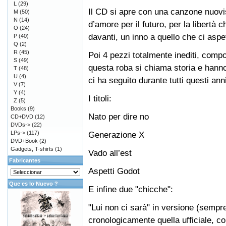
L
(29)
Il CD si apre con una canzone nuovi
M
(50)
N
(14)
d’amore per il futuro, per la libertà 
O
(24)
davanti, un inno a quello che ci aspet
P
(40)
Q
(2)
R
(45)
Poi 4 pezzi totalmente inediti, compos
S
(49)
questa roba si chiama storia e hann
T
(48)
U
(4)
ci ha seguito durante tutti questi anni
V
(7)
Y
(4)
I titoli:
Z
(5)
Books
(9)
Nato per dire no
CD+DVD
(12)
DVDs->
(22)
LPs->
(117)
Generazione X
DVD+Book
(2)
Gadgets, T-shirts
(1)
Vado all’est
Fabricantes
Aspetti Godot
Que es lo Nuevo ?
E infine due "chicche":
"Lui non ci sarà" in versione (sempr
cronologicamente quella ufficiale, c