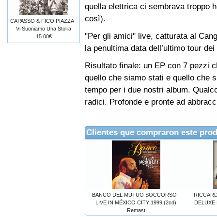
quella elettrica ci sembrava troppo 
così).
CAPASSO & FICO PIAZZA -
Vi Suoniamo Una Storia
"Per gli amici" live, catturata al C
15.00€
la penultima data dell’ultimo tour de
Risultato finale: un EP con 7 pezzi c
quello che siamo stati e quello che 
tempo per i due nostri album. Qualco
radici. Profonde e pronte ad abbracc
Clientes que compraron este pro
BANCO DEL MUTUO SOCCORSO -
RICCARD
LIVE IN MÉXICO CITY 1999 (2cd)
DELUXE E
Remast