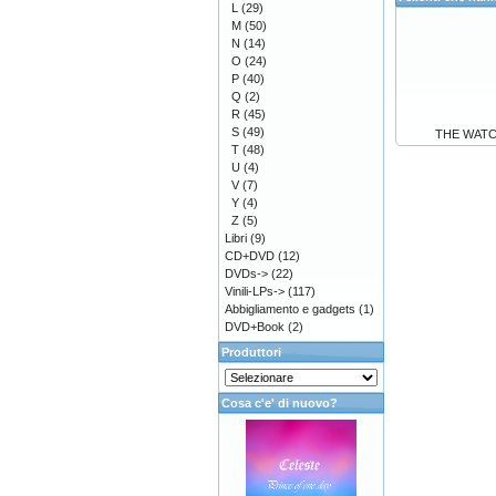
L
(29)
M
(50)
N
(14)
O
(24)
P
(40)
Q
(2)
R
(45)
S
(49)
THE WATCH -
T
(48)
U
(4)
V
(7)
Y
(4)
Z
(5)
Libri
(9)
CD+DVD
(12)
DVDs->
(22)
Vinili-LPs->
(117)
Abbigliamento e gadgets
(1)
DVD+Book
(2)
Produttori
Cosa c'e' di nuovo?