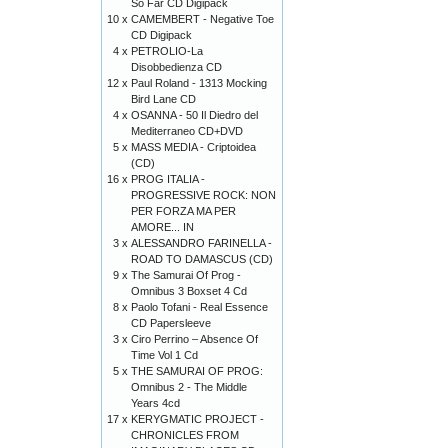
So Far CD Digipack
10 x
CAMEMBERT - Negative Toe
CD Digipack
4 x
PETROLIO-La
Disobbedienza CD
12 x
Paul Roland - 1313 Mocking
Bird Lane CD
4 x
OSANNA - 50 Il Diedro del
Mediterraneo CD+DVD
5 x
MASS MEDIA - Criptoidea
(CD)
16 x
PROG ITALIA -
PROGRESSIVE ROCK: NON
PER FORZA MA PER
AMORE... IN
3 x
ALESSANDRO FARINELLA -
ROAD TO DAMASCUS (CD)
9 x
The Samurai Of Prog -
Omnibus 3 Boxset 4 Cd
8 x
Paolo Tofani - Real Essence
CD Papersleeve
3 x
Ciro Perrino ‎– Absence Of
Time Vol 1 Cd
5 x
THE SAMURAI OF PROG:
Omnibus 2 - The Middle
Years 4cd
17 x
KERYGMATIC PROJECT -
CHRONICLES FROM