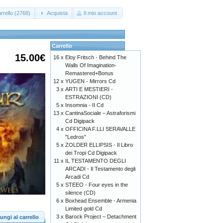
rrello (2768)
Acquista
Il mio account
Carrello
15.00€
16 x
Eloy Fritsch - Behind The
Walls Of Imagination-
Remastered+Bonus
12 x
YUGEN - Mirrors Cd
3 x
ARTI E MESTIERI -
ESTRAZIONI (CD)
5 x
Insomnia - II Cd
13 x
CantinaSociale – Astraforismi
Cd Digipack
4 x
OFFICINA F.LLI SERAVALLE
"Ledros"
5 x
ZOLDER ELLIPSIS - Il Libro
dei Tropi Cd Digipack
11 x
IL TESTAMENTO DEGLI
ARCADI - Il Testamento degli
Arcadi Cd
5 x
STEEO - Four eyes in the
silence (CD)
6 x
Boxhead Ensemble - Armenia
Limited gold Cd
3 x
Barock Project – Detachment
ungi al carrello