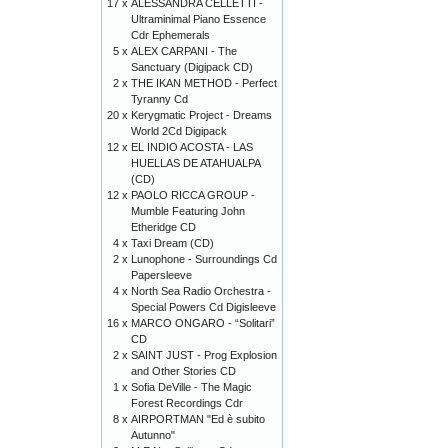
17 x
ALESSANDRA CELLETTI -
Ultraminimal Piano Essence
Cdr Ephemerals
5 x
ALEX CARPANI - The
Sanctuary (Digipack CD)
2 x
THE IKAN METHOD - Perfect
Tyranny Cd
20 x
Kerygmatic Project - Dreams
World 2Cd Digipack
12 x
EL INDIO ACOSTA - LAS
HUELLAS DE ATAHUALPA
(CD)
12 x
PAOLO RICCA GROUP -
Mumble Featuring John
Etheridge CD
4 x
Taxi Dream (CD)
2 x
Lunophone - Surroundings Cd
Papersleeve
4 x
North Sea Radio Orchestra -
Special Powers Cd Digisleeve
16 x
MARCO ONGARO - “Solitari”
CD
2 x
SAINT JUST - Prog Explosion
and Other Stories CD
1 x
Sofia DeVille - The Magic
Forest Recordings Cdr
8 x
AIRPORTMAN "Ed è subito
Autunno"