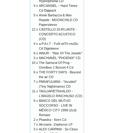
Hypnophonia CD
4 x
ARCANSIEL – Hard Times
Cd Digipack
5 x
Annie Barbazza & Max
Repetti - MOONCHILD CD
Papersleeve
12 x
CASTELLO DI ATLANTE -
CONCERTO ACUSTICO
(CD)
4 x
a.P.A.t.T - FuN wITh muSIc
Cd Digisleeve
6 x
AINUR - "War Of The Jewels"
3 x
MACHIAVEL "PHOENIX" CD
10 x
The Samurai Of Prog -
Omnibus 1 Boxset 4 Cd
6 x
THE FORTY DAYS - Beyond
the air CD
7 x
PARAFULMINI - "Incubini"
(Tiny Nightmares) CD
11 x
TAGLIAPIETRA ALDO -
L'ANGELO RINCHIUSO (CD)
5 x
BANCO DEL MUTUO
SOCCORSO - LIVE IN
MÉXICO CITY 1999 (2cd)
Remast
2 x
Phaedra - Norn Cd
7 x
Akroasis -Zephyros LP
3 x
ALEX CARPANI - So Close