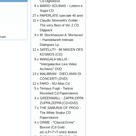
Cd Digisleeve
6 x
MARIO SOLINAS – Lettere e
Sogni CD
27 x
PAPERLATE speciale 40 anni
11 x
Claudio Simonetti’s Goblin -
The very Best of Vol. 2 CD
Digipack
4 x
M. Stockhausen A. Mortazavi
arum
– Hamdelaneh Intimate
Dialogues Lp
12 x
SATELLITI - IM MAGEN DES
KOSMOS (CD)
9 x
MANGALA VALLIS -
"Intergalactive Live Video
Archives" DVD
13 x
MALIBRAN - DIECI ANNI DI
CONCERTI (DVD)
12 x
FARO - NU-Man Cd
5 x
Tempus Fugit - Tarkus
Revisited Cd Papersleeve
4 x
GREENWALL - ZAPPA ZIPPA
ZUPPA ZEPPA (CD+DVD)
7 x
THE SAMURAI OF PROG -
The White Snake CD
Papersleeve
4 x
ORME - "ClassicOrme"
Boxset (Cd Gold
ed.+LP+7'+T-shirt) limited