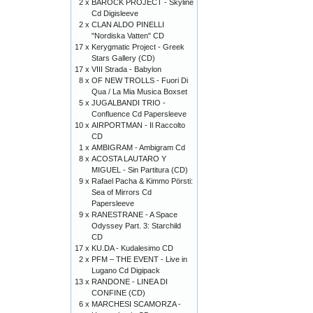
2 x
BAROCK PROJECT - Skyline
Cd Digisleeve
2 x
CLAN ALDO PINELLI
"Nordiska Vatten" CD
17 x
Kerygmatic Project - Greek
Stars Gallery (CD)
17 x
VIII Strada - Babylon
8 x
OF NEW TROLLS - Fuori Di
Qua / La Mia Musica Boxset
5 x
JUGALBANDI TRIO -
Confluence Cd Papersleeve
10 x
AIRPORTMAN - Il Raccolto
CD
1 x
AMBIGRAM - Ambigram Cd
8 x
ACOSTA LAUTARO Y
MIGUEL - Sin Partitura (CD)
9 x
Rafael Pacha & Kimmo Pörsti:
Sea of Mirrors Cd
Papersleeve
9 x
RANESTRANE - A Space
Odyssey Part. 3: Starchild
CD
17 x
KU.DA - Kudalesimo CD
2 x
PFM – THE EVENT - Live in
Lugano Cd Digipack
13 x
RANDONE - LINEA DI
CONFINE (CD)
6 x
MARCHESI SCAMORZA -