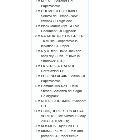
2 x
M.E.N. - Spillover Cd
Papersleeve
3 x
L'UOVO DI COLOMBO -
Schiavi del Tempo (New
edition) CD digisleev
1 x
Blank Manuskript - A Live
Document Cd Digipack
8 x
NARADA BURTON GREENE
- A Music Cooperative in
Isolation CD Paper
2 x
N.y.X. feat. David Jackson
andTrey Gunn - "Down in
Shadows" (CD)
1 x
LA STREGA TRA NOI -
Correlazioni LP
2 x
PHOENIX AGAIN - Vision Cd
Papersleeve
6 x
Homunculus Res - Della
Stessa Sostanza dei Sogni
Cd digipack
6 x
NODO GORDIANO "Sonnar"
CD
11 x
CONQUEROR - UN ALTRA
VERITA' - Live Naxos 16 May
2014 CD+DVD Dig
23 x
KOSMOS - Ajan Peili CD
2 x
KIMMO PORSTI - Past and
present CD Papersleeve