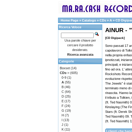
Home Page
»
Catalogo
»
CDs
»
A
»
CD Digipa
Ricerca Veloce
AINUR - 
[CD Digipack]
Usa parole chiave per
cercare il prodotto
Sono passati 17 an
desiderato.
capolavoro di Tolki
Ricerca avanzata
nella propria enfas
ipnotizzati, inizia
Categorie
principali, e inizi
Boxset
(14)
fino ad ora. L' at
CDs
->
(605)
Rockshots Records
0-9
(1)
evoluzione rispetto
A
(55)
The Jewels” è stat
B
(46)
terminato meno di 
C
(64)
rinascita. Hanno l
D
(25)
il tributo a Tolkien
E
(17)
(ft. Ted Nasmith) 0
F
(24)
Kinslaying (The Fir
G
(19)
Stars (ft. Derek She
H
(7)
Ted Nasmith) 09. 
I
(13)
(ft. Ted Nasmith) 
J
(1)
K
(11)
I clienti che h