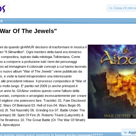
Cosa c'è nel ca
ck
"War Of The Jewels"
ni da quando gli AINUR decisero di trasformare in musica il
en "Il Silmarillion". Ogni membro della band era immerso
i compositiva, ispirato dalla mitologia Tolkieniana. Come
rono a comporre a profusione tutti i temi dei personaggi
arono ad immaginare il colossale concept a cui hanno lavorato
teso nuovo album “War of The Jewels” viene pubblicato da
, e vede la band intraprendere una interessante
 alle precedenti release. Il processo compositivo di “War of
o molto lungo. E' partito nel 2009 (o anche prima)ed è
un anno fa. Gli Ainur vedono questo come l'album della
avorato, composto e arrangiato incessantemente per creare
, il migliore che potessero fare. Tracklist: 01. Fate Disclosed
2. Wars Of Beleriand 03. Hell of Iron 04. Wars Begin 05.
st) (ft. Ted Nasmith) 06. Grinding Ice 07. Battle Under The
rinian) 08. Spirit Of Fire (ft. Roberto Tiranti (Labyrinth) &
The Broidress 10. The Great Battle (Or The War Of Wrath)
11. Apocalypse
Aggi
anno questo preso quest prodotto lo hanno anche comprato?????