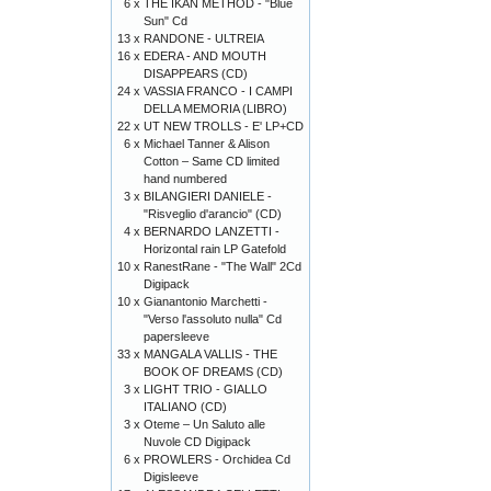
6 x
THE IKAN METHOD - "Blue
Sun" Cd
13 x
RANDONE - ULTREIA
16 x
EDERA - AND MOUTH
DISAPPEARS (CD)
24 x
VASSIA FRANCO - I CAMPI
DELLA MEMORIA (LIBRO)
22 x
UT NEW TROLLS - E' LP+CD
6 x
Michael Tanner & Alison
Cotton – Same CD limited
hand numbered
3 x
BILANGIERI DANIELE -
"Risveglio d'arancio" (CD)
4 x
BERNARDO LANZETTI -
Horizontal rain LP Gatefold
10 x
RanestRane - "The Wall" 2Cd
Digipack
10 x
Gianantonio Marchetti -
"Verso l'assoluto nulla" Cd
papersleeve
33 x
MANGALA VALLIS - THE
BOOK OF DREAMS (CD)
3 x
LIGHT TRIO - GIALLO
ITALIANO (CD)
3 x
Oteme – Un Saluto alle
Nuvole CD Digipack
6 x
PROWLERS - Orchidea Cd
Digisleeve