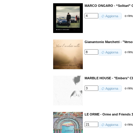
MARCO ONGARO - “Solitari” 
o
rim
Aggiorna
Gianantonio Marchetti - "Verso
o
rim
Aggiorna
MARBLE HOUSE - "Embers" C
o
rim
Aggiorna
LE ORME - Orme and Friends 3
o
rim
Aggiorna