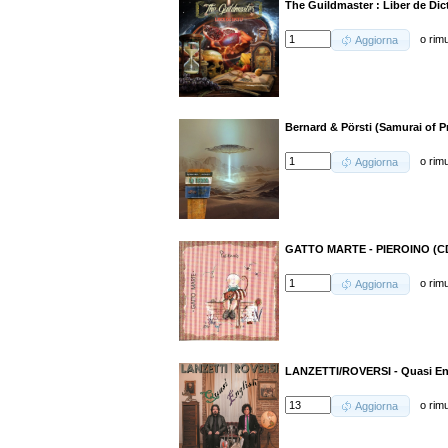
The Guildmaster : Liber de Dic
o
rim
Aggiorna
Bernard & Pörsti (Samurai of P
o
rim
Aggiorna
GATTO MARTE - PIEROINO (C
o
rim
Aggiorna
LANZETTI/ROVERSI - Quasi En
o
rim
Aggiorna