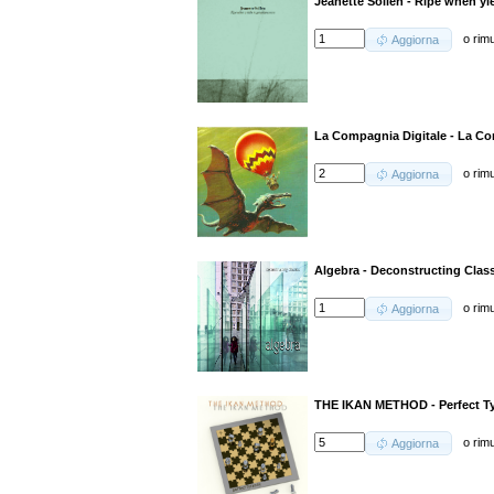
Jeanette Sollén - Ripe when y
o
rim
Aggiorna
La Compagnia Digitale - La Co
o
rim
Aggiorna
Algebra - Deconstructing Clas
o
rim
Aggiorna
THE IKAN METHOD - Perfect T
o
rim
Aggiorna