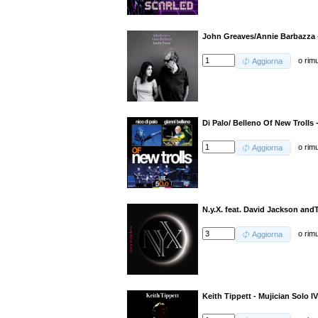
John Greaves/Annie Barbazza 
o
rim
Aggiorna
Di Palo/ Belleno Of New Trolls -
o
rim
Aggiorna
N.y.X. feat. David Jackson an
o
rim
Aggiorna
Keith Tippett - Mujician Solo 