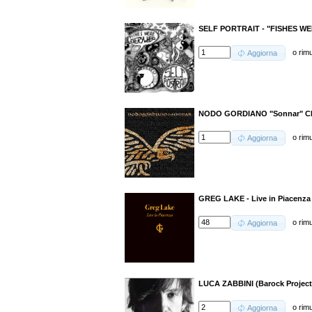
SELF PORTRAIT - "FISHES W
o
rim
Aggiorna
NODO GORDIANO "Sonnar" C
o
rim
Aggiorna
GREG LAKE - Live in Piacenza
o
rim
Aggiorna
LUCA ZABBINI (Barock Project
o
rim
Aggiorna