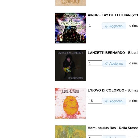
AINUR - LAY OF LEITHIAN (2C
o
rim
Aggiorna
LANZETTI BERNARDO - Bluesl
o
rim
Aggiorna
L'UOVO DI COLOMBO - Schiavi 
o
rim
Aggiorna
Homunculus Res - Della Stessa