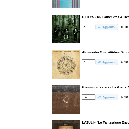
GLOYW - My Father Was A Tree
o
rim
Aggiorna
Alessandra Garosi/Adam Simm
o
rim
Aggiorna
Giannotti-Lazzara - La Vostra 
o
rim
Aggiorna
LAZULI - “Le Fantastique Env