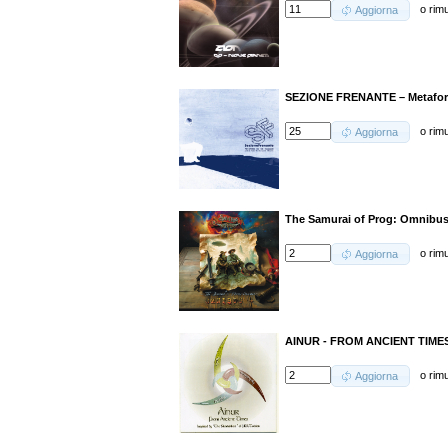
o
rim
Aggiorna
SEZIONE FRENANTE – Metafora 
o
rim
Aggiorna
The Samurai of Prog: Omnibus 
o
rim
Aggiorna
AINUR - FROM ANCIENT TIMES
o
rim
Aggiorna