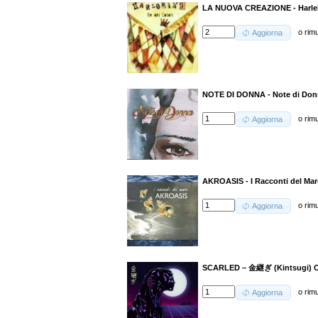
LA NUOVA CREAZIONE - Harlek
o
rim
Aggiorna
NOTE DI DONNA - Note di Do
o
rim
Aggiorna
AKROASIS - I Racconti del Mar
o
rim
Aggiorna
SCARLED – 金継ぎ (Kintsugi) C
o
rim
Aggiorna