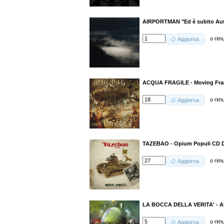
AIRPORTMAN "Ed è subito Au
o
rim
Aggiorna
ACQUA FRAGILE - Moving Fra
o
rim
Aggiorna
TAZEBAO - Opium Populi CD D
o
rim
Aggiorna
LA BOCCA DELLA VERITA' - Av
o
rim
Aggiorna