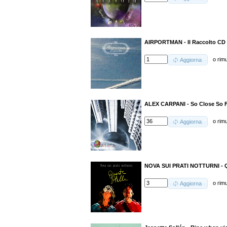
AIRPORTMAN - Il Raccolto CD
o
rim
Aggiorna
ALEX CARPANI - So Close So F
o
rim
Aggiorna
NOVA SUI PRATI NOTTURNI - Q
o
rim
Aggiorna