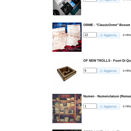
ORME - "ClassicOrme" Boxset (
o
rim
Aggiorna
OF NEW TROLLS - Fuori Di Qua
o
rim
Aggiorna
Numen - Numenclature (Rema
o
rim
Aggiorna