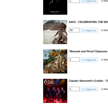
o
rim
Aggiorna
AAVV - CELEBRATING THE DRAG
o
rim
Aggiorna
”Bernard and Pörsti”(Samura
o
rim
Aggiorna
Claudio Simonetti’s Goblin - T
o
rim
Aggiorna