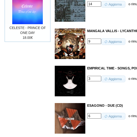
o
rim
Aggiorna
CELESTE - PRINCE OF
MANGALA VALLIS - LYCANTH
ONE DAY
18.00€
o
rim
Aggiorna
EMPIRICAL TIME - SONGS, PO
o
rim
Aggiorna
ESAGONO - DUE (CD)
o
rim
Aggiorna