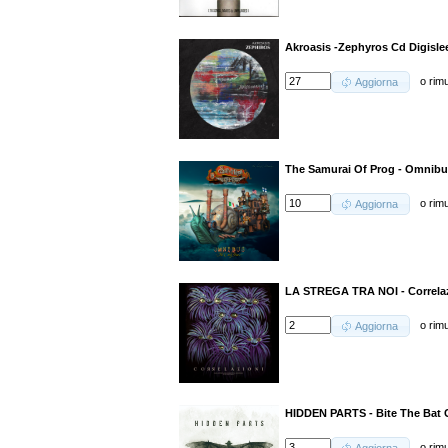
Akroasis -Zephyros Cd Digisle
o
rim
Aggiorna
The Samurai Of Prog - Omnibu
o
rim
Aggiorna
LA STREGA TRA NOI - Correlaz
o
rim
Aggiorna
HIDDEN PARTS - Bite The Bat 
o
rim