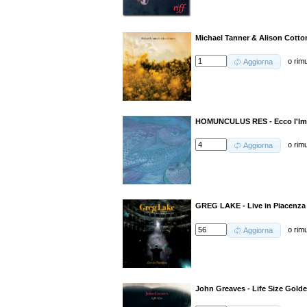
Michael Tanner & Alison Cott
o
rim
Aggiorna
HOMUNCULUS RES - Ecco l'Imp
o
rim
Aggiorna
GREG LAKE - Live in Piacenza
o
rim
Aggiorna
John Greaves - Life Size Gold