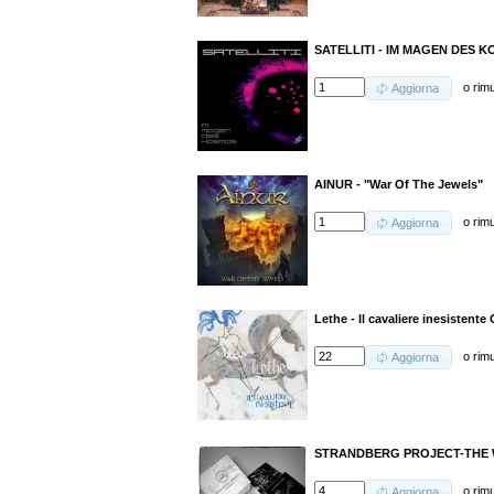
SATELLITI - IM MAGEN DES K
o
rim
Aggiorna
AINUR - "War Of The Jewels"
o
rim
Aggiorna
Lethe - Il cavaliere inesistente
o
rim
Aggiorna
STRANDBERG PROJECT-THE W
o
rim
Aggiorna