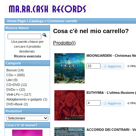
Home Page
»
Catalogo
»
Contenuto carrello
Ricerca Veloce
Cosa c'è nel mio carrello?
Usa parole chiave per
Prodotto(i)
cercare il prodotto
desiderato.
MOONGARDEN - Christmas Nig
Ricerca avanzata
Categorie
o
rim
Aggiorna
Boxset
(14)
CDs->
(605)
Libri
(9)
CD+DVD
(12)
DVDs->
(22)
EUTHYMIA - L’ultima illusione 
Vinili-LPs->
(117)
Abbigliamento e gadgets
(1)
o
rim
Aggiorna
DVD+Book
(2)
Produttori
Cosa c'e' di nuovo?
ACCORDO DEI CONTRARI - Viol