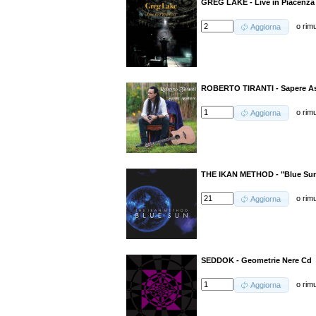
GREG LAKE - Live in Piacenza
o
rim
Aggiorna
ROBERTO TIRANTI - Sapere As
o
rim
Aggiorna
THE IKAN METHOD - "Blue Su
o
rim
Aggiorna
SEDDOK - Geometrie Nere Cd
o
rim
Aggiorna