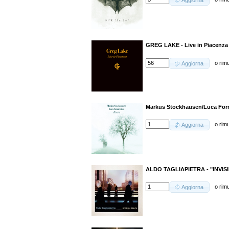
Aggiorna
GREG LAKE - Live in Piacenza
o
rim
Aggiorna
Markus Stockhausen/Luca Form
o
rim
Aggiorna
ALDO TAGLIAPIETRA - "INVISI
o
rim
Aggiorna