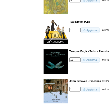
o
rim
Aggiorna
Taxi Dream (CD)
o
rim
Aggiorna
Tempus Fugit - Tarkus Revisit
o
rim
Aggiorna
John Greaves - Piacenza CD P
o
rim
Aggiorna