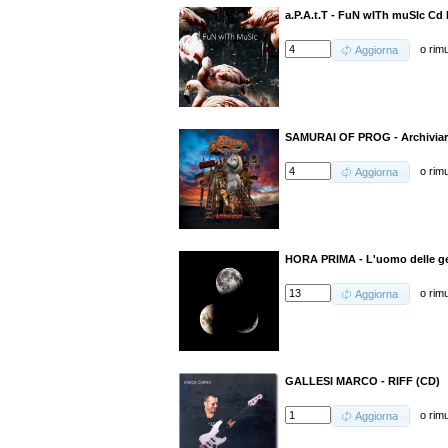
a.P.A.t.T - FuN wITh muSIc Cd 
o
rim
Aggiorna
SAMURAI OF PROG - Archivia
o
rim
Aggiorna
HORA PRIMA - L'uomo delle ge
o
rim
Aggiorna
GALLESI MARCO - RIFF (CD)
o
rim
Aggiorna