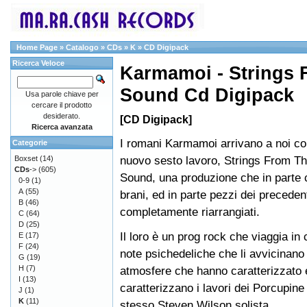
Home Page
»
Catalogo
»
CDs
»
K
»
CD Digipack
Ricerca Veloce
Karmamoi - Strings 
Sound Cd Digipack
Usa parole chiave per
cercare il prodotto
desiderato.
[CD Digipack]
Ricerca avanzata
I romani Karmamoi arrivano a noi c
Categorie
nuovo sesto lavoro, Strings From T
Boxset
(14)
CDs
->
(605)
Sound, una produzione che in parte 
0-9
(1)
A
(55)
brani, ed in parte pezzi dei preceden
B
(46)
completamente riarrangiati.
C
(64)
D
(25)
Il loro è un prog rock che viaggia in
E
(17)
F
(24)
note psichedeliche che li avvicinano
G
(19)
H
(7)
atmosfere che hanno caratterizzato 
I
(13)
caratterizzano i lavori dei Porcupine 
J
(1)
K
(11)
stesso Steven Wilson solista.