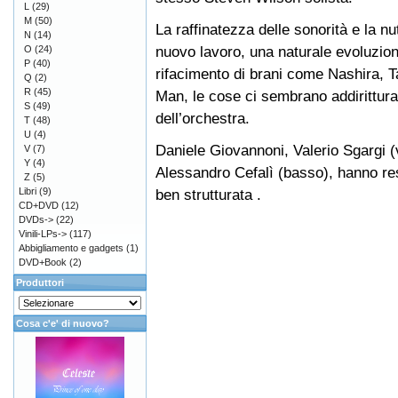
L
(29)
M
(50)
La raffinatezza delle sonorità e la nu
N
(14)
nuovo lavoro, una naturale evoluzion
O
(24)
P
(40)
rifacimento di brani come Nashira
Q
(2)
R
(45)
Man, le cose ci sembrano addirittura
S
(49)
dell’orchestra.
T
(48)
U
(4)
Daniele Giovannoni, Valerio Sgargi (v
V
(7)
Y
(4)
Alessandro Cefalì (basso), hanno res
Z
(5)
Libri
(9)
ben strutturata .
CD+DVD
(12)
DVDs->
(22)
Vinili-LPs->
(117)
Abbigliamento e gadgets
(1)
DVD+Book
(2)
Produttori
Cosa c'e' di nuovo?