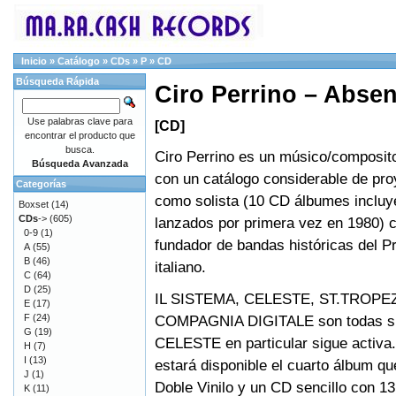
Inicio
»
Catálogo
»
CDs
»
P
»
CD
Búsqueda Rápida
Ciro Perrino ‎– Abse
Use palabras clave para
[CD]
encontrar el producto que
busca.
Ciro Perrino es un músico/composit
Búsqueda Avanzada
con un catálogo considerable de pro
Categorías
como solista (10 CD álbumes incl
Boxset
(14)
CDs
->
(605)
lanzados por primera vez en 1980) c
0-9
(1)
fundador de bandas históricas del 
A
(55)
B
(46)
italiano.
C
(64)
D
(25)
IL SISTEMA, CELESTE, ST.TROPEZ
E
(17)
F
(24)
COMPAGNIA DIGITALE son todas sus
G
(19)
CELESTE en particular sigue activa
H
(7)
I
(13)
estará disponible el cuarto álbum qu
J
(1)
Doble Vinilo y un CD sencillo con 
K
(11)