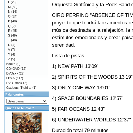
L
(29)
Orquesta Sinfónica y la Rock Band 
M
(50)
N
(14)
CIRO PERRINO "ABSENCE OF TIME V
O
(24)
P
(40)
proyecto que tendrá lanzamientos re
Q
(2)
música destinada a la relajación, la
R
(45)
S
(49)
estímulos emocionales y crear paisaj
T
(48)
serenidad.
U
(4)
V
(7)
Y
(4)
Lista de pistas
Z
(5)
Books
(9)
1) NEW PATH 13’09”
CD+DVD
(12)
DVDs->
(22)
2) SPIRITS OF THE WOODS 13’19”
LPs->
(117)
DVD+Book
(2)
3) ONLY ONE WAY 13’01”
Gadgets, T-shirts
(1)
Fabricantes
4) SPACE BOUNDARIES 12’57”
5) FAR OCEANS 12’43”
Que es lo Nuevo ?
6) UNDERWATER WORLDS 12’37”
Duración total 79 minutos