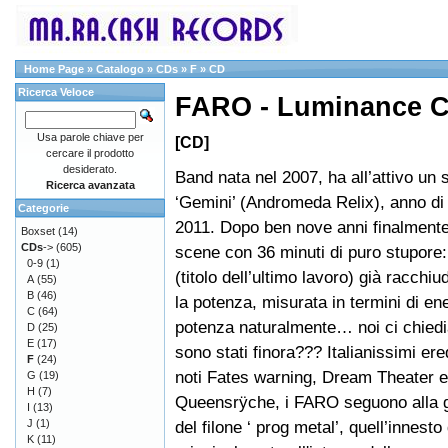
Home Page
»
Catalogo
»
CDs
»
F
»
CD
Ricerca Veloce
FARO - Luminance 
Usa parole chiave per
[CD]
cercare il prodotto
desiderato.
Band nata nel 2007, ha all’attivo un 
Ricerca avanzata
‘Gemini’ (Andromeda Relix), anno di
Categorie
2011. Dopo ben nove anni finalmente
Boxset
(14)
CDs
->
(605)
scene con 36 minuti di puro stupore
0-9
(1)
(titolo dell’ultimo lavoro) già racchiu
A
(55)
B
(46)
la potenza, misurata in termini di en
C
(64)
potenza naturalmente… noi ci chie
D
(25)
E
(17)
sono stati finora??? Italianissimi ere
F
(24)
noti Fates warning, Dream Theater e
G
(19)
H
(7)
Queensrÿche, i FARO seguono alla 
I
(13)
J
(1)
del filone ‘ prog metal’, quell’innes
K
(11)