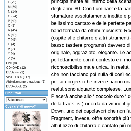
principalmente all'interno della sce
L
(29)
M
(50)
degli anni ‘80. Con Luminance la ban
N
(14)
sfumature assolutamente inedite e p
O
(24)
P
(40)
bellissimo cantato e delle perfette pa
Q
(2)
band formata da ottimi musicisti: R
R
(45)
S
(49)
(ospite alle chitarre e altri strumenti
T
(48)
basso tastiere programs) davvero di 
U
(4)
V
(7)
originale, aggraziato, elegante. Le 
Y
(4)
Z
(5)
perfettamente con il contesto e il m
Libri
(9)
riconoscibilissima e unica. In realtà
CD+DVD
(12)
DVDs->
(22)
che non facciano poi nulla di così e
Vinili-LPs->
(117)
per accorgersi che invece hanno una
Abbigliamento e gadgets
(1)
DVD+Book
(2)
realtà sono alquanto complesse. L
Produttori
Piacerà anche allo ‘ zoccolo duro ‘ d
della track list) ricorda da vicino il
Cosa c'e' di nuovo?
Down, uno dei capolavori che non far
Fragment, invece, offre sonorità più
all’utilizzo di chitarra e cantato più