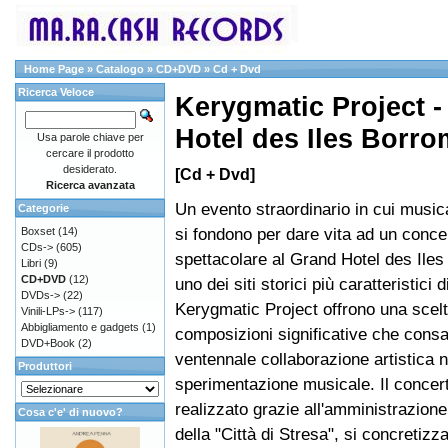
Home Page
»
Catalogo
»
CD+DVD
»
Cd + Dvd
Ricerca Veloce
Kerygmatic Project -
Hotel des Iles Borr
Usa parole chiave per
cercare il prodotto
desiderato.
[Cd + Dvd]
Ricerca avanzata
Un evento straordinario in cui musi
Categorie
si fondono per dare vita ad un conce
Boxset
(14)
CDs->
(605)
spettacolare al Grand Hotel des Ile
Libri
(9)
CD+DVD
(12)
uno dei siti storici più caratteristici d
DVDs->
(22)
Kerygmatic Project offrono una scelt
Vinili-LPs->
(117)
Abbigliamento e gadgets
(1)
composizioni significative che consa
DVD+Book
(2)
ventennale collaborazione artistica n
Produttori
sperimentazione musicale. Il concert
realizzato grazie all'amministrazio
Cosa c'e' di nuovo?
della "Città di Stresa", si concreti