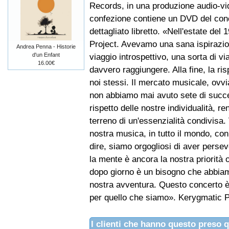
Records, in una produzione audio-vid
confezione contiene un DVD del conc
dettagliato libretto. «Nell'estate de
Project. Avevamo una sana ispirazio
Andrea Penna - Historie
d'un Enfant
viaggio introspettivo, una sorta di v
16.00€
davvero raggiungere. Alla fine, la ri
noi stessi. Il mercato musicale, ovvi
non abbiamo mai avuto sete di succ
rispetto delle nostre individualità,
terreno di un'essenzialità condivisa.
nostra musica, in tutto il mondo, con
dire, siamo orgogliosi di aver persev
la mente è ancora la nostra priorità o
dopo giorno è un bisogno che abbiamo
nostra avventura. Questo concerto è 
per quello che siamo». Kerygmatic P
I clienti che hanno questo preso 