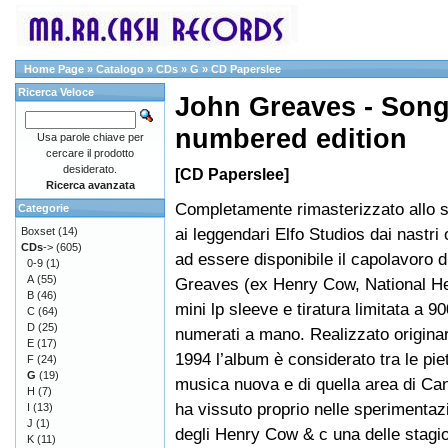
Home Page
»
Catalogo
»
CDs
»
G
»
CD Paperslee
Ricerca Veloce
John Greaves - Song
numbered edition
Usa parole chiave per
cercare il prodotto
desiderato.
[CD Paperslee]
Ricerca avanzata
Completamente rimasterizzato allo st
Categorie
ai leggendari Elfo Studios dai nastri o
Boxset
(14)
CDs
->
(605)
ad essere disponibile il capolavoro d
0-9
(1)
A
(55)
Greaves (ex Henry Cow, National Hea
B
(46)
mini lp sleeve e tiratura limitata a 9
C
(64)
D
(25)
numerati a mano. Realizzato origina
E
(17)
1994 l’album è considerato tra le piet
F
(24)
G
(19)
musica nuova e di quella area di Ca
H
(7)
ha vissuto proprio nelle sperimenta
I
(13)
J
(1)
degli Henry Cow & c una delle stagio
K
(11)