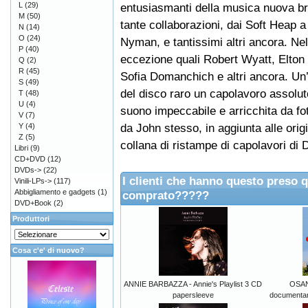
L
(29)
entusiasmanti della musica nuova br
M
(50)
tante collaborazioni, dai Soft Heap 
N
(14)
O
(24)
Nyman, e tantissimi altri ancora. Nel
P
(40)
eccezione quali Robert Wyatt, Elton
Q
(2)
R
(45)
Sofia Domanchich e altri ancora. Un’
S
(49)
del disco raro un capolavoro assolut
T
(48)
U
(4)
suono impeccabile e arricchita da fot
V
(7)
da John stesso, in aggiunta alle origi
Y
(4)
Z
(5)
collana di ristampe di capolavori d
Libri
(9)
CD+DVD
(12)
DVDs->
(22)
I clienti che hanno questo preso 
Vinili-LPs->
(117)
Abbigliamento e gadgets
(1)
comprato?????
DVD+Book
(2)
Produttori
Cosa c'e' di nuovo?
ANNIE BARBAZZA - Annie's Playlist 3 CD
OSAN
papersleeve
documenta