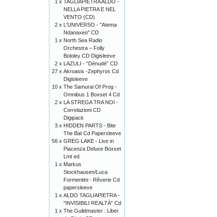
1 x
TAGLIAPIETRA ALDO -
NELLA PIETRA E NEL
VENTO (CD)
2 x
L'UNIVERSO - "Atema
Ndanaxeo" CD
1 x
North Sea Radio
Orchestra – Folly
Bololey CD Digisleeve
2 x
LAZULI - “Dénudé” CD
27 x
Akroasis -Zephyros Cd
Digisleeve
10 x
The Samurai Of Prog -
Omnibus 1 Boxset 4 Cd
2 x
LA STREGA TRA NOI -
Correlazioni CD
Digipack
3 x
HIDDEN PARTS - Bite
The Bat Cd Papersleeve
56 x
GREG LAKE - Live in
Piacenza Deluxe Boxset
Lmt ed
1 x
Markus
Stockhausen/Luca
Formentini - Rêverie Cd
papersleeve
1 x
ALDO TAGLIAPIETRA -
"INVISIBILI REALTÀ" Cd
1 x
The Guildmaster : Liber