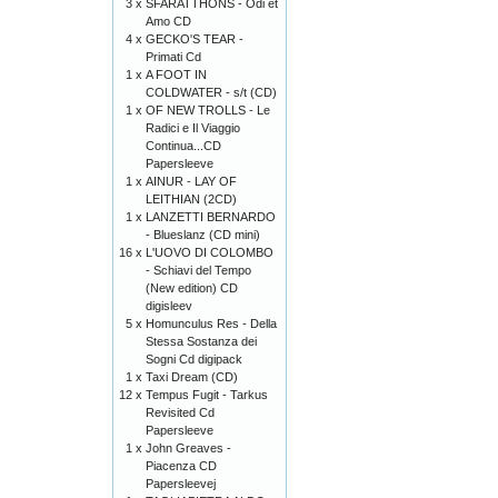
3 x
SFARATTHONS - Odi et
Amo CD
4 x
GECKO'S TEAR -
Primati Cd
1 x
A FOOT IN
COLDWATER - s/t (CD)
1 x
OF NEW TROLLS - Le
Radici e Il Viaggio
Continua...CD
Papersleeve
1 x
AINUR - LAY OF
LEITHIAN (2CD)
1 x
LANZETTI BERNARDO
- Blueslanz (CD mini)
16 x
L'UOVO DI COLOMBO
- Schiavi del Tempo
(New edition) CD
digisleev
5 x
Homunculus Res - Della
Stessa Sostanza dei
Sogni Cd digipack
1 x
Taxi Dream (CD)
12 x
Tempus Fugit - Tarkus
Revisited Cd
Papersleeve
1 x
John Greaves -
Piacenza CD
Papersleevej