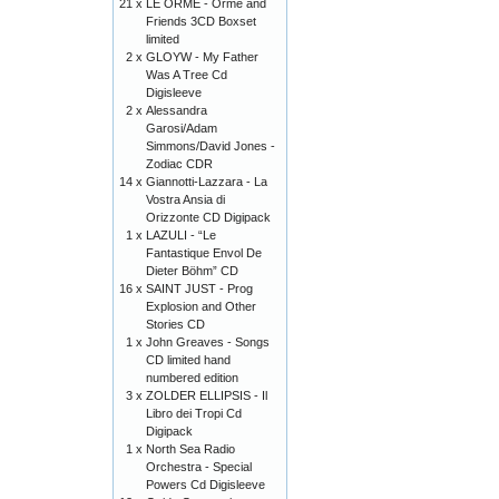
21 x
LE ORME - Orme and
Friends 3CD Boxset
limited
2 x
GLOYW - My Father
Was A Tree Cd
Digisleeve
2 x
Alessandra
Garosi/Adam
Simmons/David Jones -
Zodiac CDR
14 x
Giannotti-Lazzara - La
Vostra Ansia di
Orizzonte CD Digipack
1 x
LAZULI - “Le
Fantastique Envol De
Dieter Böhm” CD
16 x
SAINT JUST - Prog
Explosion and Other
Stories CD
1 x
John Greaves - Songs
CD limited hand
numbered edition
3 x
ZOLDER ELLIPSIS - Il
Libro dei Tropi Cd
Digipack
1 x
North Sea Radio
Orchestra - Special
Powers Cd Digisleeve