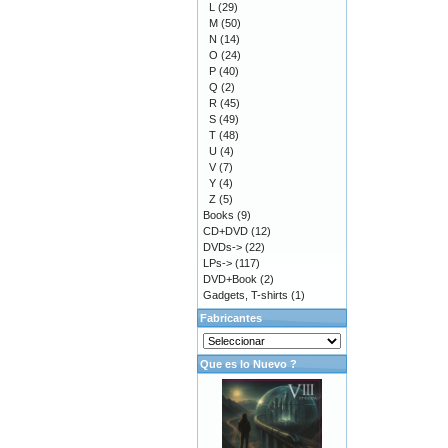
L
(29)
M
(50)
N
(14)
O
(24)
P
(40)
Q
(2)
R
(45)
S
(49)
T
(48)
U
(4)
V
(7)
Y
(4)
Z
(5)
Books
(9)
CD+DVD
(12)
DVDs->
(22)
LPs->
(117)
DVD+Book
(2)
Gadgets, T-shirts
(1)
Fabricantes
Que es lo Nuevo ?