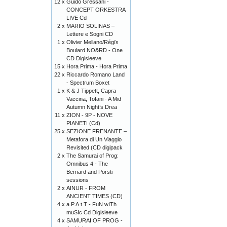
12 x
Guido Gressani -
CONCEPT ORKESTRA
LIVE Cd
2 x
MARIO SOLINAS –
Lettere e Sogni CD
1 x
Olivier Mellano/Régïs
Boulard NO&RD - One
CD Digisleeve
15 x
Hora Prima - Hora Prima
22 x
Riccardo Romano Land
- Spectrum Boxet
1 x
K & J Tippett, Capra
Vaccina, Tofani - A Mid
Autumn Night’s Drea
11 x
ZION - 9P - NOVE
PIANETI (Cd)
25 x
SEZIONE FRENANTE –
Metafora di Un Viaggio
Revisited (CD digipack
2 x
The Samurai of Prog:
Omnibus 4 - The
Bernard and Pörsti
sessions
2 x
AINUR - FROM
ANCIENT TIMES (CD)
4 x
a.P.A.t.T - FuN wITh
muSIc Cd Digisleeve
4 x
SAMURAI OF PROG -