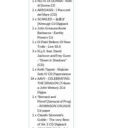
1 x
NOTE DI DONNA - Note
di Donna CD
1 x
AKROASIS - I Racconti
del Mare (CD)
1 x
SCARLED – 金継ぎ
(Kintsugi) Cd Digipack
1 x
John Greaves/Annie
Barbazza - Earthly
Powers Cd
1 x
Di Palo/ Belleno Of New
Trolls - Live 50.0
3 x
N.y.X. feat. David
Jackson andTrey Gunn
- "Down in Shadows"
(CD)
1 x
Keith Tippett - Mujician
Solo IV CD Papersleeve
34 x
AAVV - CELEBRATING
THE DRAGON (Tributo
a John Wetton) 2Cd
Digipa
1 x
”Bernard and
Pörsti”(Samurai of Prog)
- ROBINSON CRUSOE
Cd paper
1 x
Claudio Simonetti’s
Goblin - The very Best
of Vol. 2 CD Digipack