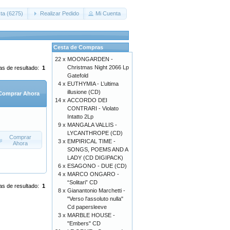
ta (6275)
Realizar Pedido
Mi Cuenta
Cesta de Compras
22 x
MOONGARDEN -
Christmas Night 2066 Lp
as de resultado:
1
Gatefold
4 x
EUTHYMIA - L’ultima
illusione (CD)
Comprar Ahora
14 x
ACCORDO DEI
CONTRARI - Violato
Intatto 2Lp
9 x
MANGALA VALLIS -
LYCANTHROPE (CD)
Comprar
3 x
EMPIRICAL TIME -
Ahora
SONGS, POEMS AND A
LADY (CD DIGIPACK)
6 x
ESAGONO - DUE (CD)
4 x
MARCO ONGARO -
“Solitari” CD
as de resultado:
1
8 x
Gianantonio Marchetti -
"Verso l'assoluto nulla"
Cd papersleeve
3 x
MARBLE HOUSE -
"Embers" CD