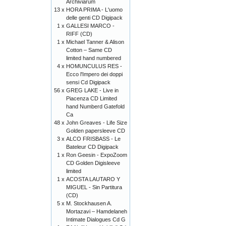
Archiviarum
13 x
HORA PRIMA - L'uomo
delle genti CD Digipack
1 x
GALLESI MARCO -
RIFF (CD)
1 x
Michael Tanner & Alison
Cotton – Same CD
limited hand numbered
4 x
HOMUNCULUS RES -
Ecco l'Impero dei doppi
sensi Cd Digipack
56 x
GREG LAKE - Live in
Piacenza CD Limited
hand Numberd Gatefold
Ca
48 x
John Greaves - Life Size
Golden papersleeve CD
3 x
ALCO FRISBASS - Le
Bateleur CD Digipack
1 x
Ron Geesin - ExpoZoom
CD Golden Digisleeve
limited
1 x
ACOSTA LAUTARO Y
MIGUEL - Sin Partitura
(CD)
5 x
M. Stockhausen A.
Mortazavi – Hamdelaneh
Intimate Dialogues Cd G