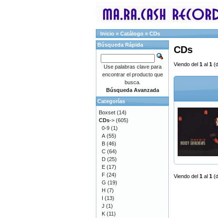
Inicio
»
Catálogo
»
CDs
Búsqueda Rápida
CDs
Viendo del
1
al
1
(
Use palabras clave para
encontrar el producto que
busca.
Búsqueda Avanzada
Categorías
Boxset
(14)
CDs
->
(605)
0-9
(1)
A
(55)
B
(46)
C
(64)
D
(25)
E
(17)
F
(24)
Viendo del
1
al
1
(
G
(19)
H
(7)
I
(13)
J
(1)
K
(11)