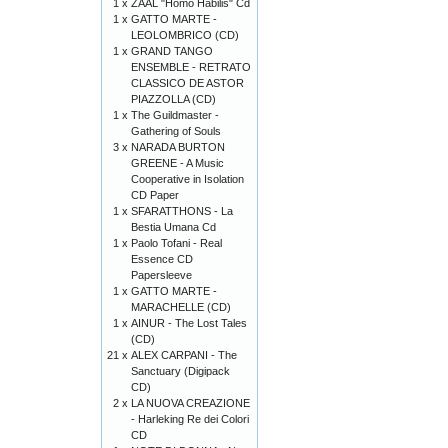
1 x
ZAAL "Homo Habilis" Cd
1 x
GATTO MARTE -
LEOLOMBRICO (CD)
1 x
GRAND TANGO
ENSEMBLE - RETRATO
CLASSICO DE ASTOR
PIAZZOLLA (CD)
1 x
The Guildmaster -
Gathering of Souls
3 x
NARADA BURTON
GREENE - A Music
Cooperative in Isolation
CD Paper
1 x
SFARATTHONS - La
Bestia Umana Cd
1 x
Paolo Tofani - Real
Essence CD
Papersleeve
1 x
GATTO MARTE -
MARACHELLE (CD)
1 x
AINUR - The Lost Tales
(CD)
21 x
ALEX CARPANI - The
Sanctuary (Digipack
CD)
2 x
LA NUOVA CREAZIONE
- Harleking Re dei Colori
CD