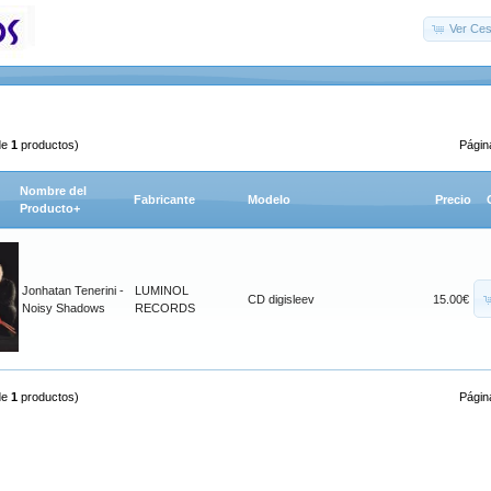
Ver Ces
de
1
productos)
Págin
Nombre del
Fabricante
Modelo
Precio
Producto+
Jonhatan Tenerini -
LUMINOL
CD digisleev
15.00€
Noisy Shadows
RECORDS
de
1
productos)
Págin