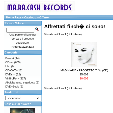
Home Page
»
Catalogo
»
Offerte
Ricerca Veloce
Affrettati finch� ci sono!
Visualizzati
1
su
2
(di
2
offerte)
Usa parole chiave per
cercare il prodotto
desiderato.
Ricerca avanzata
Categorie
Boxset
(14)
CDs->
(605)
Libri
(9)
CD+DVD
(12)
IMAGIN'ARIA - PROGETTO T.I'A. (CD)
DVDs->
(22)
15.00€
Vinili-LPs->
(117)
10.00€
Abbigliamento e gadgets
(1)
DVD+Book
(2)
Visualizzati
1
su
2
(di
2
offerte)
Produttori
Cosa c'e' di nuovo?