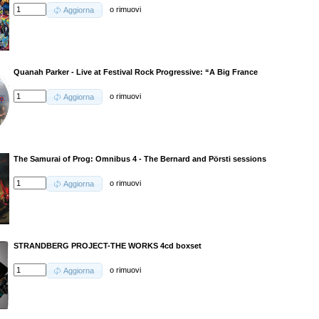
o
rimuovi
Aggiorna
Quanah Parker - Live at Festival Rock Progressive: “A Big France
o
rimuovi
Aggiorna
The Samurai of Prog: Omnibus 4 - The Bernard and Pörsti sessions
o
rimuovi
Aggiorna
STRANDBERG PROJECT-THE WORKS 4cd boxset
o
rimuovi
Aggiorna