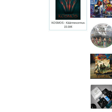
KOSMOS - Käärmesormus
15.00€