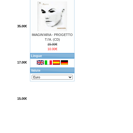
35.00€
IMAGIN'ARIA - PROGETTO
T.I'A. (CD)
15.00€
10.00€
Lingue
17.00€
Valute
15.00€