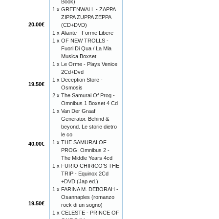
Book)
1 x
GREENWALL - ZAPPA
ZIPPA ZUPPA ZEPPA
20.00€
(CD+DVD)
1 x
Aliante - Forme Libere
1 x
OF NEW TROLLS -
Fuori Di Qua / La Mia
Musica Boxset
1 x
Le Orme - Plays Venice
2Cd+Dvd
1 x
Deception Store -
19.50€
Osmosis
2 x
The Samurai Of Prog -
Omnibus 1 Boxset 4 Cd
1 x
Van Der Graaf
Generator. Behind &
beyond. Le storie dietro
le co
1 x
THE SAMURAI OF
40.00€
PROG: Omnibus 2 -
The Middle Years 4cd
1 x
FURIO CHIRICO’S THE
TRIP - Equinox 2Cd
+DVD (Jap ed.)
1 x
FARINA M. DEBORAH -
Osannaples (romanzo
19.50€
rock di un sogno)
1 x
CELESTE - PRINCE OF