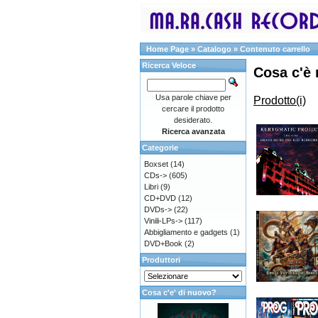
Home Page
»
Catalogo
»
Contenuto carrello
Ricerca Veloce
Cosa c'è 
Usa parole chiave per
Prodotto(i)
cercare il prodotto
desiderato.
Ricerca avanzata
Categorie
Boxset
(14)
CDs->
(605)
Libri
(9)
CD+DVD
(12)
DVDs->
(22)
Vinili-LPs->
(117)
Abbigliamento e gadgets
(1)
DVD+Book
(2)
Produttori
Cosa c'e' di nuovo?