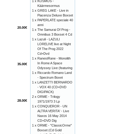
1 x
KOSMOS -
Käärmesormus
1 x
GREG LAKE - Live in
Piacenza Deluxe Boxset
1 x
PAPERLATE speciale 40
anni
20.00€
1 x
The Samurai Of Prog -
Omnibus 3 Boxset 4 Cd
1 x
Lazuli - LAZULI
LORELIVE live at Night
Of The Prog 2022
Cd+Dvd
1 x
RanestRane - Monolith
In Rome A Space
35.00€
Odyssey Live (featuring
1 x
Riccardo Romano Land
- Spectrum Boxet
1 x
LANZETTI BERNARDO
- VOX 40 (CD+DVD
DIGIPACK)
2 x
ORME - Trilogy
28.00€
1971/1973 3 Lp
1 x
CONQUEROR - UN
ALTRA VERITA' - Live
Naxos 16 May 2014
CD+DVD Dig
1 x
ORME - "ClassicOrme"
Boxset (Cd Gold