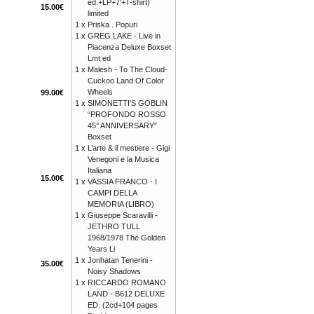
ed.+LP+7'+T-shirt)
15.00€
limited
1 x
Priska . Popuri
1 x
GREG LAKE - Live in
Piacenza Deluxe Boxset
Lmt ed
1 x
Malesh - To The Cloud-
Cuckoo Land Of Color
Wheels
99.00€
1 x
SIMONETTI’S GOBLIN
“PROFONDO ROSSO
45° ANNIVERSARY”
Boxset
1 x
L’arte & il mestiere - Gigi
Venegoni e la Musica
Italiana
15.00€
1 x
VASSIA FRANCO - I
CAMPI DELLA
MEMORIA (LIBRO)
1 x
Giuseppe Scaravilli -
JETHRO TULL
1968/1978 The Golden
Years Li
1 x
Jonhatan Tenerini -
35.00€
Noisy Shadows
1 x
RICCARDO ROMANO
LAND - B612 DELUXE
ED. (2cd+104 pages