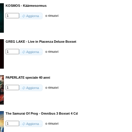
KOSMOS - Käärmesormus
o
rimuovi
Aggiorna
GREG LAKE - Live in Piacenza Deluxe Boxset
o
rimuovi
Aggiorna
PAPERLATE speciale 40 anni
o
rimuovi
Aggiorna
The Samurai Of Prog - Omnibus 3 Boxset 4 Cd
o
rimuovi
Aggiorna