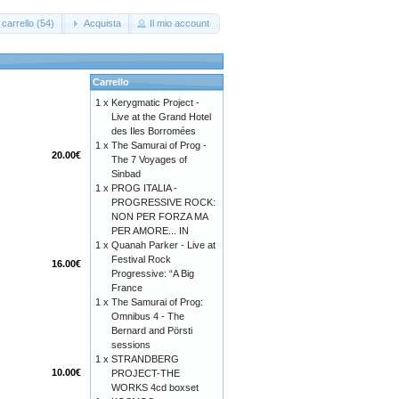
carrello (54)
Acquista
Il mio account
Carrello
1 x
Kerygmatic Project -
Live at the Grand Hotel
des Iles Borromées
1 x
The Samurai of Prog -
20.00€
The 7 Voyages of
Sinbad
1 x
PROG ITALIA -
PROGRESSIVE ROCK:
NON PER FORZA MA
PER AMORE... IN
1 x
Quanah Parker - Live at
Festival Rock
16.00€
Progressive: “A Big
France
1 x
The Samurai of Prog:
Omnibus 4 - The
Bernard and Pörsti
sessions
1 x
STRANDBERG
10.00€
PROJECT-THE
WORKS 4cd boxset