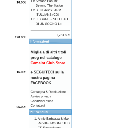
1 x
Stefano Panunzi -
16.00€
Beyond The Illusion
1 x
BEGGAR'S FARM -
ITULLIANS (CD)
1 x
LE ORME – SULLE ALI
DI UN SOGNO Lp
1,754.50€
120.00€
Informazioni
Migliaia di altri titoli
prog nel catalogo
Camelot Club Store
e SEGUITECI sulla
16.00€
nostra pagina
FACEBOOK
Consegna & Restituzione
Avviso privacy
Condizioni d'uso
Contattaci
95.00€
Piu' venduti
Annie Barbazza & Max
Repetti - MOONCHILD
CD Papersleeve