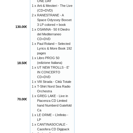
ONE DAY
1 x
Arti & Mestieri - The Live
(CD+DVD)
2 x
RANESTRANE - A
Space Odyssey Boxset
3 LP colored + book
130.00€
1 x
OSANNA - 50 Il Diedro
del Mediterraneo
CD+DVD
1 x
Paul Roland – Selected
Lyrics & More Book 192
pages
1 x
Libro PROG 50
(edizione Italiana)
18.50€
1 x
UT NEW TROLLS - E'
IN CONCERTO
CD+DVD
1 x
VIII Strada - Città Totale
1 x
T-Shirt Nord Sea Radio
Orchestra
1 x
GREG LAKE - Live in
70.00€
Piacenza CD Limited
hand Numberd Gatefold
Ca
1 x
LE ORME – L’infinito -
LP
1 x
CANTINASOCIALE -
Caosfera CD Digipack