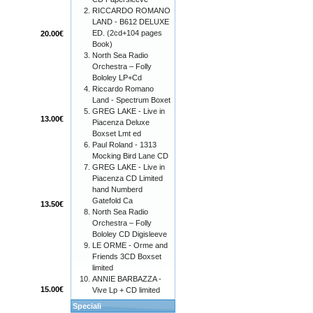
RICCARDO ROMANO
LAND - B612 DELUXE
ED. (2cd+104 pages
20.00€
Book)
North Sea Radio
Orchestra – Folly
Bololey LP+Cd
Riccardo Romano
Land - Spectrum Boxet
GREG LAKE - Live in
13.00€
Piacenza Deluxe
Boxset Lmt ed
Paul Roland - 1313
Mocking Bird Lane CD
GREG LAKE - Live in
Piacenza CD Limited
hand Numberd
Gatefold Ca
13.50€
North Sea Radio
Orchestra – Folly
Bololey CD Digisleeve
LE ORME - Orme and
Friends 3CD Boxset
limited
ANNIE BARBAZZA -
15.00€
Vive Lp + CD limited
Speciali