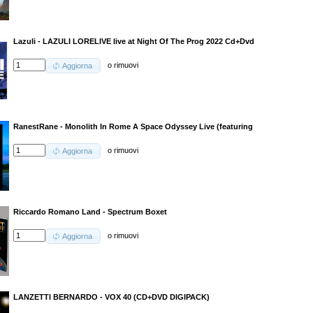
Lazuli - LAZULI LORELIVE live at Night Of The Prog 2022 Cd+Dvd
o
rimuovi
Aggiorna
RanestRane - Monolith In Rome A Space Odyssey Live (featuring
o
rimuovi
Aggiorna
Riccardo Romano Land - Spectrum Boxet
o
rimuovi
Aggiorna
LANZETTI BERNARDO - VOX 40 (CD+DVD DIGIPACK)