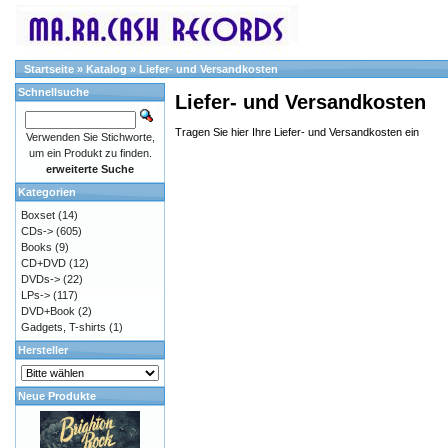
Startseite
»
Katalog
»
Liefer- und Versandkosten
Schnellsuche
Liefer- und Versandkosten
Tragen Sie hier Ihre Liefer- und Versandkosten ein
Verwenden Sie Stichworte,
um ein Produkt zu finden.
erweiterte Suche
Kategorien
Boxset
(14)
CDs->
(605)
Books
(9)
CD+DVD
(12)
DVDs->
(22)
LPs->
(117)
DVD+Book
(2)
Gadgets, T-shirts
(1)
Hersteller
Neue Produkte