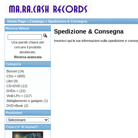
Home Page
»
Catalogo
»
Spedizione & Consegna
Ricerca Veloce
Spedizione & Consegna
Inserisci qui le tue informazioni sulla spedizione e conse
Usa parole chiave per
cercare il prodotto
desiderato.
Ricerca avanzata
Categorie
Boxset
(14)
CDs->
(605)
Libri
(9)
CD+DVD
(12)
DVDs->
(22)
Vinili-LPs->
(117)
Abbigliamento e gadgets
(1)
DVD+Book
(2)
Produttori
Cosa c'e' di nuovo?