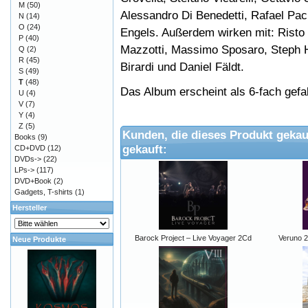
M
(50)
Alessandro Di Benedetti, Rafael Pa
N
(14)
O
(24)
Engels. Außerdem wirken mit: Risto 
P
(40)
Mazzotti, Massimo Sposaro, Steph H
Q
(2)
R
(45)
Birardi und Daniel Fäldt.
S
(49)
T
(48)
Das Album erscheint als 6-fach gefa
U
(4)
V
(7)
Y
(4)
Z
(5)
Kunden, die dieses Produkt gekau
Books
(9)
gekauft:
CD+DVD
(12)
DVDs->
(22)
LPs->
(117)
DVD+Book
(2)
Gadgets, T-shirts
(1)
Hersteller
Barock Project – Live Voyager 2Cd
Veruno 
Neue Produkte