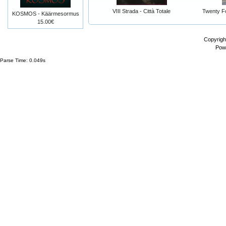
VIII Strada - Città Totale
Twenty Fo
KOSMOS - Käärmesormus
15.00€
Copyrigh
Pow
Parse Time: 0.049s