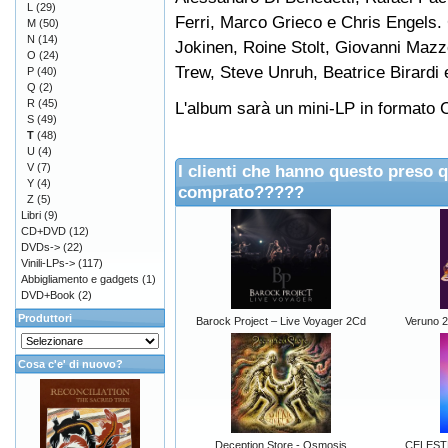
L
(29)
Ferri, Marco Grieco e Chris Engels. 
M
(50)
N
(14)
Jokinen, Roine Stolt, Giovanni Maz
O
(24)
Trew, Steve Unruh, Beatrice Birardi 
P
(40)
Q
(2)
R
(45)
L'album sarà un mini-LP in formato C
S
(49)
T
(48)
U
(4)
V
(7)
I clienti che hanno questo preso 
Y
(4)
comprato?????
Z
(5)
Libri
(9)
CD+DVD
(12)
DVDs->
(22)
Vinili-LPs->
(117)
Abbigliamento e gadgets
(1)
DVD+Book
(2)
Produttori
Barock Project – Live Voyager 2Cd
Veruno 
Cosa c'e' di nuovo?
Deception Store - Osmosis
CELEST