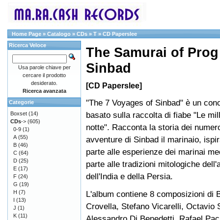
Home Page
»
Catalogo
»
CDs
»
T
»
CD Paperslee
Ricerca Veloce
The Samurai of Prog
Sinbad
Usa parole chiave per
cercare il prodotto
desiderato.
[CD Paperslee]
Ricerca avanzata
"The 7 Voyages of Sinbad" è un con
Categorie
basato sulla raccolta di fiabe "Le mil
Boxset
(14)
CDs
->
(605)
notte". Racconta la storia dei numero
0-9
(1)
A
(55)
avventure di Sinbad il marinaio, ispi
B
(46)
parte alle esperienze dei marinai med
C
(64)
D
(25)
parte alle tradizioni mitologiche dell'
E
(17)
dell'India e della Persia.
F
(24)
G
(19)
H
(7)
L'album contiene 8 composizioni di 
I
(13)
Crovella, Stefano Vicarelli, Octavio 
J
(1)
K
(11)
Alessandro Di Benedetti, Rafael P