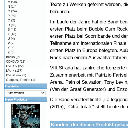
M
(50)
Texte zu Werken geformt werden, die
N
(14)
berühren.
O
(24)
P
(40)
Q
(2)
Im Laufe der Jahre hat die Band be
R
(45)
ersten Platz beim Bubble Gum Rock 
S
(49)
T
(48)
ersten Platz bei Scorribande und de
U
(4)
Teilnahme am internationalen Finale
V
(7)
Y
(4)
dritten Platz in Europa belegten. A
Z
(5)
Rock nach einem Auswahlverfahren 
Books
(9)
CD+DVD
(12)
DVDs->
(22)
VIII Strada hat zahlreiche Konzerte 
LPs->
(117)
Zusammenarbeit mit Patrizio Farisell
DVD+Book
(2)
Gadgets, T-shirts
(1)
Arena, Pain of Salvation, Tony Levin
Hersteller
(Van der Graaf Generator) und Enzo 
Die Band veröffentlichte „La leggen
Neue Produkte
(2015); „Città Totale“ stellt heute d
Kunden, die dieses Produkt gekau