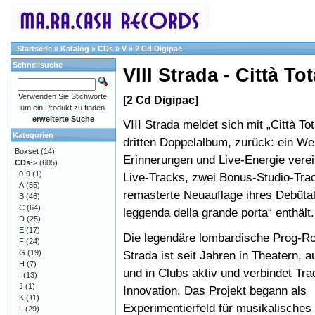
Startseite
»
Katalog
»
CDs
»
V
»
2 Cd Digipac
Schnellsuche
VIII Strada - Città Tot
Verwenden Sie Stichworte,
[2 Cd Digipac]
um ein Produkt zu finden.
erweiterte Suche
VIII Strada meldet sich mit „Città Tot
Kategorien
dritten Doppelalbum, zurück: ein We
Boxset
(14)
Erinnerungen und Live-Energie verei
CDs
->
(605)
0-9
(1)
Live-Tracks, zwei Bonus-Studio-Tra
A
(55)
remasterte Neuauflage ihres Debüta
B
(46)
C
(64)
leggenda della grande porta“ enthält.
D
(25)
E
(17)
Die legendäre lombardische Prog-Ro
F
(24)
G
(19)
Strada ist seit Jahren in Theatern, a
H
(7)
und in Clubs aktiv und verbindet Trad
I
(13)
J
(1)
Innovation. Das Projekt begann als
K
(11)
Experimentierfeld für musikalische
L
(29)