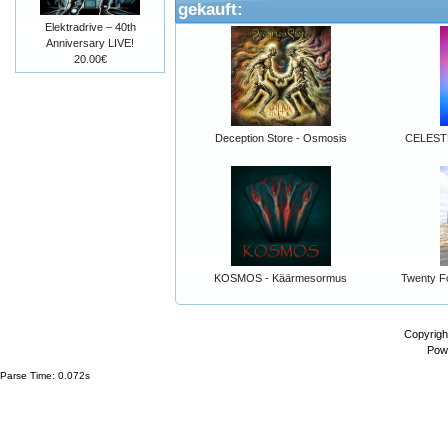
gekauft:
Elektradrive – 40th
Anniversary LIVE!
20.00€
Deception Store - Osmosis
CELEST
KOSMOS - Käärmesormus
Twenty Fo
Copyrigh
Pow
Parse Time: 0.072s