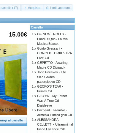
carrello (17)
Acquista
Il mio account
Carrello
15.00€
1 x
OF NEW TROLLS -
Fuori Di Qua / La Mia
Musica Boxset
1 x
Guido Gressani -
CONCEPT ORKESTRA
LIVE Cd
1 x
GEPETTO - Awaiting
Madre CD Digipack
1 x
John Greaves - Life
Size Golden
papersleeve CD
1 x
GECKO'S TEAR -
Primati Cd
1 x
GLOYW - My Father
Was A Tree Cd
Digisleeve
1 x
Boxhead Ensemble -
Armenia Limited gold Cd
1 x
ALESSANDRA
ungi al carrello
CELLETTI - Ultraminimal
Piano Essence Cdr