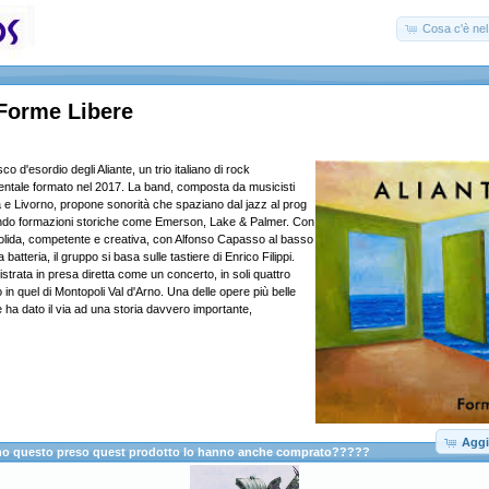
Cosa c'è nel 
 Forme Libere
sco d'esordio degli Aliante, un trio italiano di rock
ntale formato nel 2017. La band, composta da musicisti
a e Livorno, propone sonorità che spaziano dal jazz al prog
ando formazioni storiche come Emerson, Lake & Palmer. Con
olida, competente e creativa, con Alfonso Capasso al basso
 batteria, il gruppo si basa sulle tastiere di Enrico Filippi.
istrata in presa diretta come un concerto, in soli quattro
o in quel di Montopoli Val d'Arno. Una delle opere più belle
he ha dato il via ad una storia davvero importante,
Aggi
anno questo preso quest prodotto lo hanno anche comprato?????