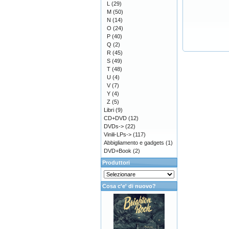
L
(29)
M
(50)
N
(14)
O
(24)
P
(40)
Q
(2)
R
(45)
S
(49)
T
(48)
U
(4)
V
(7)
Y
(4)
Z
(5)
Libri
(9)
CD+DVD
(12)
DVDs->
(22)
Vinili-LPs->
(117)
Abbigliamento e gadgets
(1)
DVD+Book
(2)
Produttori
Cosa c'e' di nuovo?