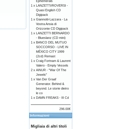
Ephemerals
1 x
LANZETTI/ROVERSI -
Quasi English CD
Digipack
1 x
Giannotti-Lazzara - La
Vostra Ansia di
Orizzonte CD Digipack
1 x
LANZETTI BERNARDO
- Blueslanz (CD mini)
1 x
BANCO DEL MUTUO
SOCCORSO - LIVE IN
MÉXICO CITY 1999
(2cd) Remast
1 x
Craig Fortnam & Laurent
Valero - Empty Vessels
2 x
AINUR - "War Of The
Jewels"
1 x
Van Der Graaf
Generator. Behind &
beyond. Le storie dietro
le co
1 x
DAMN FREAKS - III Cd
296.00€
Informazioni
Migliaia di altri titoli