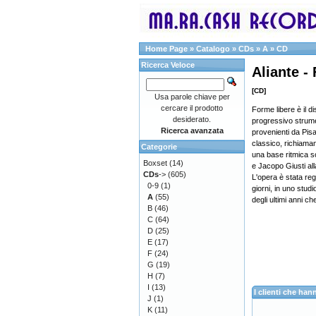
Home Page
»
Catalogo
»
CDs
»
A
»
CD
Ricerca Veloce
Aliante -
[CD]
Usa parole chiave per
cercare il prodotto
Forme libere è il di
desiderato.
progressivo strume
Ricerca avanzata
provenienti da Pis
classico, richiam
Categorie
una base ritmica s
Boxset
(14)
e Jacopo Giusti alla
CDs
->
(605)
L'opera è stata reg
0-9
(1)
giorni, in uno studi
A
(55)
degli ultimi anni c
B
(46)
C
(64)
D
(25)
E
(17)
F
(24)
G
(19)
H
(7)
I
(13)
I clienti che h
J
(1)
K
(11)