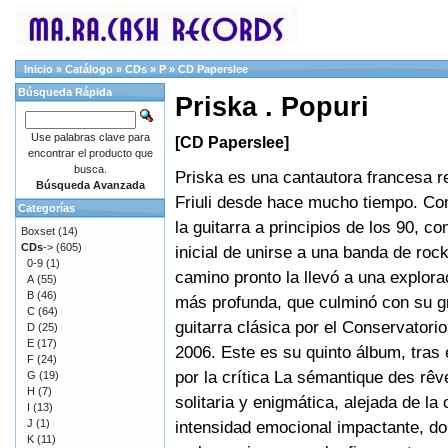
Inicio
»
Catálogo
»
CDs
»
P
»
CD Paperslee
Búsqueda Rápida
Priska . Popuri
Use palabras clave para
[CD Paperslee]
encontrar el producto que
busca.
Priska es una cantautora francesa r
Búsqueda Avanzada
Friuli desde hace mucho tiempo. Co
Categorías
la guitarra a principios de los 90, co
Boxset
(14)
CDs
->
(605)
inicial de unirse a una banda de roc
0-9
(1)
camino pronto la llevó a una explora
A
(55)
B
(46)
más profunda, que culminó con su g
C
(64)
guitarra clásica por el Conservatori
D
(25)
E
(17)
2006. Este es su quinto álbum, tras
F
(24)
por la crítica La sémantique des rêve
G
(19)
H
(7)
solitaria y enigmática, alejada de la
I
(13)
J
(1)
intensidad emocional impactante, don
K
(11)