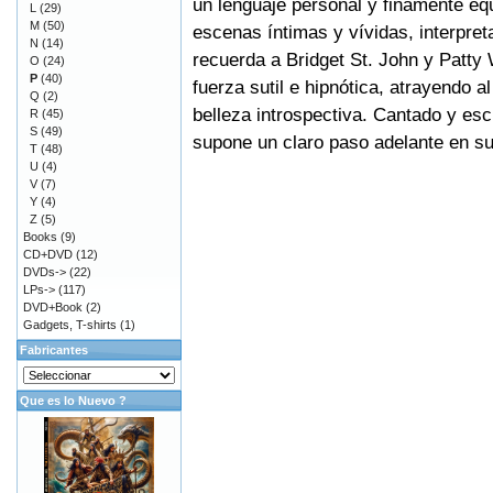
un lenguaje personal y finamente eq
L
(29)
M
(50)
escenas íntimas y vívidas, interpre
N
(14)
recuerda a Bridget St. John y Patty
O
(24)
P
(40)
fuerza sutil e hipnótica, atrayendo 
Q
(2)
belleza introspectiva. Cantado y esc
R
(45)
S
(49)
supone un claro paso adelante en su y
T
(48)
U
(4)
V
(7)
Y
(4)
Z
(5)
Books
(9)
CD+DVD
(12)
DVDs->
(22)
LPs->
(117)
DVD+Book
(2)
Gadgets, T-shirts
(1)
Fabricantes
Que es lo Nuevo ?