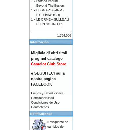
1 x
Stefano Panunzi -
Beyond The Illusion
1 x
BEGGAR'S FARM -
ITULLIANS (CD)
1 x
LE ORME – SULLE ALI
DI UN SOGNO Lp
1,754.50€
Información
Migliaia di altri titoli
prog nel catalogo
Camelot Club Store
e SEGUITECI sulla
nostra pagina
FACEBOOK
Envíos y Devoluciones
Confidencialidad
Condiciones de Uso
Contáctenos
Notificaciones
Notifiqueme de
cambios de