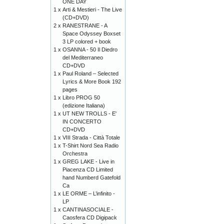
ONE DAY
1 x
Arti & Mestieri - The Live
(CD+DVD)
2 x
RANESTRANE - A
Space Odyssey Boxset
3 LP colored + book
1 x
OSANNA - 50 Il Diedro
del Mediterraneo
CD+DVD
1 x
Paul Roland – Selected
Lyrics & More Book 192
pages
1 x
Libro PROG 50
(edizione Italiana)
1 x
UT NEW TROLLS - E'
IN CONCERTO
CD+DVD
1 x
VIII Strada - Città Totale
1 x
T-Shirt Nord Sea Radio
Orchestra
1 x
GREG LAKE - Live in
Piacenza CD Limited
hand Numberd Gatefold
Ca
1 x
LE ORME – L’infinito -
LP
1 x
CANTINASOCIALE -
Caosfera CD Digipack