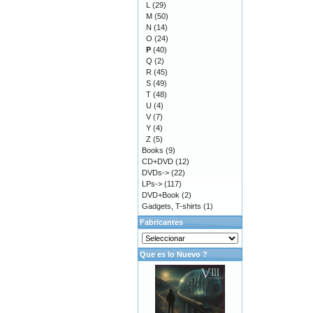
L
(29)
M
(50)
N
(14)
O
(24)
P
(40)
Q
(2)
R
(45)
S
(49)
T
(48)
U
(4)
V
(7)
Y
(4)
Z
(5)
Books
(9)
CD+DVD
(12)
DVDs->
(22)
LPs->
(117)
DVD+Book
(2)
Gadgets, T-shirts
(1)
Fabricantes
Que es lo Nuevo ?