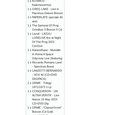
1 x
KOSMOS -
Käärmesormus
1 x
GREG LAKE - Live in
Piacenza Deluxe Boxset
1 x
PAPERLATE speciale 40
anni
1 x
The Samurai Of Prog -
Omnibus 3 Boxset 4 Cd
1 x
Lazuli - LAZULI
LORELIVE live at Night
Of The Prog 2022
Cd+Dvd
1 x
RanestRane - Monolith
In Rome A Space
Odyssey Live (featuring
1 x
Riccardo Romano Land
- Spectrum Boxet
1 x
LANZETTI BERNARDO
- VOX 40 (CD+DVD
DIGIPACK)
2 x
ORME - Trilogy
1971/1973 3 Lp
1 x
CONQUEROR - UN
ALTRA VERITA' - Live
Naxos 16 May 2014
CD+DVD Dig
1 x
ORME - "ClassicOrme"
Boxset (Cd Gold