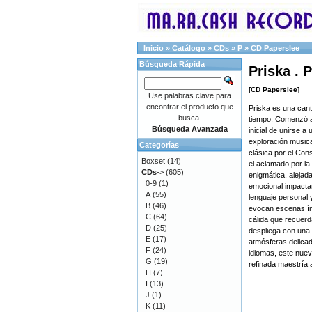
Inicio
»
Catálogo
»
CDs
»
P
»
CD Paperslee
Búsqueda Rápida
Priska . 
[CD Paperslee]
Use palabras clave para
encontrar el producto que
Priska es una cant
busca.
tiempo. Comenzó a t
Búsqueda Avanzada
inicial de unirse a
exploración musica
Categorías
clásica por el Con
Boxset
(14)
el aclamado por la 
CDs
->
(605)
enigmática, alejada
0-9
(1)
emocional impactan
A
(55)
lenguaje personal 
B
(46)
evocan escenas ínt
C
(64)
cálida que recuerd
D
(25)
despliega con una 
E
(17)
atmósferas delicad
F
(24)
idiomas, este nuev
G
(19)
refinada maestría ar
H
(7)
I
(13)
J
(1)
K
(11)