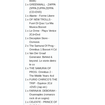
Book)
1 x
GREENWALL - ZAPPA
ZIPPA ZUPPA ZEPPA
(CD+DVD)
1 x
Aliante - Forme Libere
1 x
OF NEW TROLLS -
Fuori Di Qua / La Mia
Musica Boxset
1 x
Le Orme - Plays Venice
2Cd+Dvd
1 x
Deception Store -
Osmosis
2 x
The Samurai Of Prog -
Omnibus 1 Boxset 4 Cd
1 x
Van Der Graaf
Generator. Behind &
beyond. Le storie dietro
le co
1 x
THE SAMURAI OF
PROG: Omnibus 2 -
The Middle Years 4cd
1 x
FURIO CHIRICO’S THE
TRIP - Equinox 2Cd
+DVD (Jap ed.)
1 x
FARINA M. DEBORAH -
Osannaples (romanzo
rock di un sogno)
1 x
CELESTE - PRINCE OF