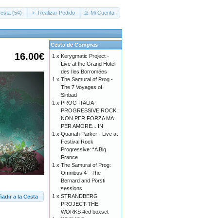
esta (54)
Realizar Pedido
Mi Cuenta
Cesta de Compras
16.00€
1 x
Kerygmatic Project -
Live at the Grand Hotel
des Iles Borromées
1 x
The Samurai of Prog -
The 7 Voyages of
Sinbad
1 x
PROG ITALIA -
PROGRESSIVE ROCK:
NON PER FORZA MA
PER AMORE... IN
1 x
Quanah Parker - Live at
Festival Rock
Progressive: “A Big
France
1 x
The Samurai of Prog:
Omnibus 4 - The
Bernard and Pörsti
sessions
1 x
STRANDBERG
adir a la Cesta
PROJECT-THE
WORKS 4cd boxset