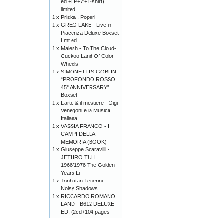
ed.+LP+7'+T-shirt)
limited
1 x
Priska . Popuri
1 x
GREG LAKE - Live in
Piacenza Deluxe Boxset
Lmt ed
1 x
Malesh - To The Cloud-
Cuckoo Land Of Color
Wheels
1 x
SIMONETTI’S GOBLIN
“PROFONDO ROSSO
45° ANNIVERSARY”
Boxset
1 x
L’arte & il mestiere - Gigi
Venegoni e la Musica
Italiana
1 x
VASSIA FRANCO - I
CAMPI DELLA
MEMORIA (BOOK)
1 x
Giuseppe Scaravilli -
JETHRO TULL
1968/1978 The Golden
Years Li
1 x
Jonhatan Tenerini -
Noisy Shadows
1 x
RICCARDO ROMANO
LAND - B612 DELUXE
ED. (2cd+104 pages