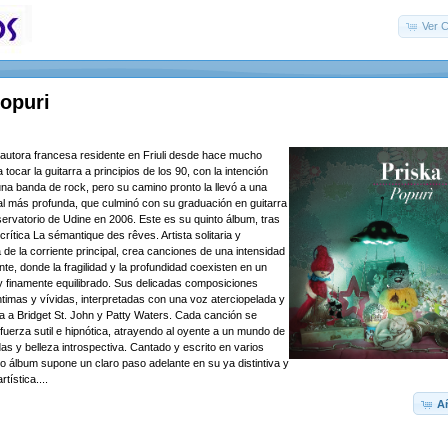
Ver C
Popuri
autora francesa residente en Friuli desde hace mucho
ocar la guitarra a principios de los 90, con la intención
 una banda de rock, pero su camino pronto la llevó a una
l más profunda, que culminó con su graduación en guitarra
servatorio de Udine en 2006. Este es su quinto álbum, tras
crítica La sémantique des rêves. Artista solitaria y
 de la corriente principal, crea canciones de una intensidad
te, donde la fragilidad y la profundidad coexisten en un
y finamente equilibrado. Sus delicadas composiciones
imas y vívidas, interpretadas con una voz aterciopelada y
a a Bridget St. John y Patty Waters. Cada canción se
fuerza sutil e hipnótica, atrayendo al oyente a un mundo de
as y belleza introspectiva. Cantado y escrito en varios
o álbum supone un claro paso adelante en su ya distintiva y
tística....
Añ