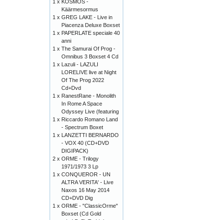
1 x
KOSMOS -
Käärmesormus
1 x
GREG LAKE - Live in
Piacenza Deluxe Boxset
1 x
PAPERLATE speciale 40
anni
1 x
The Samurai Of Prog -
Omnibus 3 Boxset 4 Cd
1 x
Lazuli - LAZULI
LORELIVE live at Night
Of The Prog 2022
Cd+Dvd
1 x
RanestRane - Monolith
In Rome A Space
Odyssey Live (featuring
1 x
Riccardo Romano Land
- Spectrum Boxet
1 x
LANZETTI BERNARDO
- VOX 40 (CD+DVD
DIGIPACK)
2 x
ORME - Trilogy
1971/1973 3 Lp
1 x
CONQUEROR - UN
ALTRA VERITA' - Live
Naxos 16 May 2014
CD+DVD Dig
1 x
ORME - "ClassicOrme"
Boxset (Cd Gold