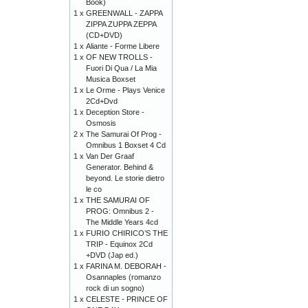
Book)
1 x
GREENWALL - ZAPPA
ZIPPA ZUPPA ZEPPA
(CD+DVD)
1 x
Aliante - Forme Libere
1 x
OF NEW TROLLS -
Fuori Di Qua / La Mia
Musica Boxset
1 x
Le Orme - Plays Venice
2Cd+Dvd
1 x
Deception Store -
Osmosis
2 x
The Samurai Of Prog -
Omnibus 1 Boxset 4 Cd
1 x
Van Der Graaf
Generator. Behind &
beyond. Le storie dietro
le co
1 x
THE SAMURAI OF
PROG: Omnibus 2 -
The Middle Years 4cd
1 x
FURIO CHIRICO’S THE
TRIP - Equinox 2Cd
+DVD (Jap ed.)
1 x
FARINA M. DEBORAH -
Osannaples (romanzo
rock di un sogno)
1 x
CELESTE - PRINCE OF