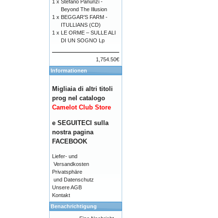
1 x
Stefano Panunzi -
Beyond The Illusion
1 x
BEGGAR'S FARM -
ITULLIANS (CD)
1 x
LE ORME – SULLE ALI
DI UN SOGNO Lp
1,754.50€
Informationen
Migliaia di altri titoli
prog nel catalogo
Camelot Club Store
e SEGUITECI sulla
nostra pagina
FACEBOOK
Liefer- und
Versandkosten
Privatsphäre
und Datenschutz
Unsere AGB
Kontakt
Benachrichtigung