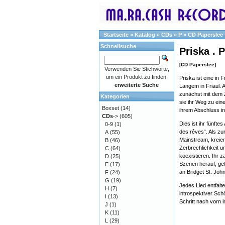
Startseite
»
Katalog
»
CDs
»
P
»
CD Paperslee
Schnellsuche
Priska . 
[CD Paperslee]
Verwenden Sie Stichworte,
um ein Produkt zu finden.
Priska ist eine in 
erweiterte Suche
Langem in Friaul. 
zunächst mit dem Z
Kategorien
sie ihr Weg zu ein
Boxset
(14)
ihrem Abschluss in
CDs
->
(605)
Dies ist ihr fünft
0-9
(1)
des rêves“. Als z
A
(55)
Mainstream, kreiert
B
(46)
Zerbrechlichkeit u
C
(64)
koexistieren. Ihr 
D
(25)
Szenen herauf, get
E
(17)
an Bridget St. Joh
F
(24)
G
(19)
Jedes Lied entfalte
H
(7)
introspektiver Sc
I
(13)
Schritt nach vorn 
J
(1)
K
(11)
L
(29)