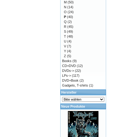
M
(50)
N
(14)
O
(24)
P
(40)
Q
(2)
R
(45)
S
(49)
T
(48)
U
(4)
V
(7)
Y
(4)
Z
(5)
Books
(9)
CD+DVD
(12)
DVDs->
(22)
LPs->
(117)
DVD+Book
(2)
Gadgets, T-shirts
(1)
Hersteller
Neue Produkte