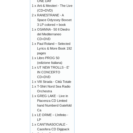
ONE DAY
1 x
Arti & Mestieri - The Live
(CD+DVD)
2 x
RANESTRANE - A
Space Odyssey Boxset
3 LP colored + book
1 x
OSANNA - 50 Il Diedro
del Mediterraneo
CD+DVD
1 x
Paul Roland – Selected
Lyrics & More Book 192
pages
1 x
Libro PROG 50
(edizione Italiana)
1 x
UT NEW TROLLS - E'
IN CONCERTO
CD+DVD
1 x
VIII Strada - Città Totale
1 x
T-Shirt Nord Sea Radio
Orchestra
1 x
GREG LAKE - Live in
Piacenza CD Limited
hand Numberd Gatefold
Ca
1 x
LE ORME – L’infinito -
LP
1 x
CANTINASOCIALE -
Caosfera CD Digipack