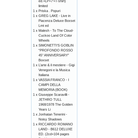
ed.+LP+7'+T-shirt)
limited
1 x
Priska . Popuri
1 x
GREG LAKE - Live in
Piacenza Deluxe Boxset
Lmt ed
1 x
Malesh - To The Cloud-
Cuckoo Land Of Color
Wheels
1 x
SIMONETTI’S GOBLIN
“PROFONDO ROSSO
45° ANNIVERSARY”
Boxset
1 x
L’arte & il mestiere - Gigi
Venegoni e la Musica
Italiana
1 x
VASSIA FRANCO - I
CAMPI DELLA
MEMORIA (BOOK)
1 x
Giuseppe Scaravilli -
JETHRO TULL
1968/1978 The Golden
Years Li
1 x
Jonhatan Tenerini -
Noisy Shadows
1 x
RICCARDO ROMANO
LAND - B612 DELUXE
ED. (2cd+104 pages