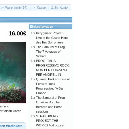
Warenkorb (54)
Kasse
Ihr Konto
Einkaufswagen
16.00€
1 x
Kerygmatic Project -
Live at the Grand Hotel
des Iles Borromées
1 x
The Samurai of Prog -
The 7 Voyages of
Sinbad
1 x
PROG ITALIA -
PROGRESSIVE ROCK:
NON PER FORZA MA
PER AMORE... IN
1 x
Quanah Parker - Live at
Festival Rock
Progressive: “A Big
France
1 x
The Samurai of Prog:
Omnibus 4 - The
ren und
Bernard and Pörsti
rt einen klaren
sessions
1 x
STRANDBERG
PROJECT-THE
WORKS 4cd boxset
 den Warenkorb