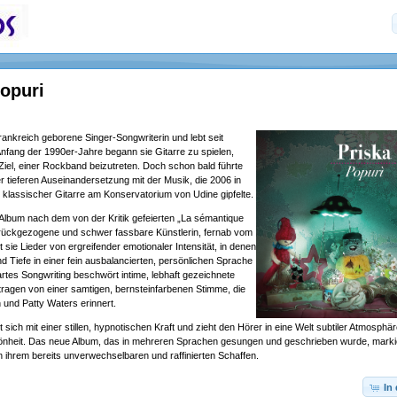
Popuri
Frankreich geborene Singer-Songwriterin und lebt seit
Anfang der 1990er-Jahre begann sie Gitarre zu spielen,
iel, einer Rockband beizutreten. Doch schon bald führte
er tieferen Auseinandersetzung mit der Musik, die 2006 in
 klassischer Gitarre am Konservatorium von Udine gipfelte.
es Album nach dem von der Kritik gefeierten „La sémantique
urückgezogene und schwer fassbare Künstlerin, fernab vom
 sie Lieder von ergreifender emotionaler Intensität, in denen
nd Tiefe in einer fein ausbalancierten, persönlichen Sprache
zartes Songwriting beschwört intime, lebhaft gezeichnete
ragen von einer samtigen, bernsteinfarbenen Stimme, die
n und Patty Waters erinnert.
t sich mit einer stillen, hypnotischen Kraft und zieht den Hörer in eine Welt subtiler Atmosphä
hönheit. Das neue Album, das in mehreren Sprachen gesungen und geschrieben wurde, markie
in ihrem bereits unverwechselbaren und raffinierten Schaffen.
In