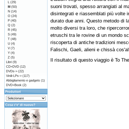
L
(29)
suoni trovati, spesso arrangiati al m
M
(50)
N
(14)
disintegrati e riassemblati più volte
O
(24)
durato due anni. Questo metodo di la
P
(40)
Q
(2)
molto diversi tra loro, che ripercorro
R
(45)
etruschi tra le rovine di un mondo s
S
(49)
T
(48)
riscoperta di antiche tradizioni mesc
U
(4)
V
(7)
Falischi, Gaeli, alieni e chissà cos'al
Y
(4)
Z
(5)
Il risultato di questo viaggio è To 
Libri
(9)
CD+DVD
(12)
DVDs->
(22)
Vinili-LPs->
(117)
Abbigliamento e gadgets
(1)
DVD+Book
(2)
Produttori
Cosa c'e' di nuovo?