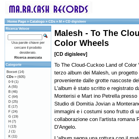
Home Page
»
Catalogo
»
CDs
»
M
»
CD digisleev
Ricerca Veloce
Malesh - To The Clo
Color Wheels
Usa parole chiave per
cercare il prodotto
desiderato.
[CD digisleev]
Ricerca avanzata
To The Cloud-Cuckoo Land of Color 
Categorie
terzo album dei Malesh, un progetto
Boxset
(14)
CDs
->
(605)
proveniente dalle grotte nascoste de
0-9
(1)
A
(55)
L'album è stato scritto e registrato 
B
(46)
Monterisi e Mart ino Petrella presso
C
(64)
D
(25)
Studio di Domitia Jovian a Monteran
E
(17)
immagini e i costumi sono frutto di 
F
(24)
G
(19)
collaborazione con l'artista romana
H
(7)
D'Angelo.
I
(13)
J
(1)
K
(11)
L'album segna una rottura con il mate