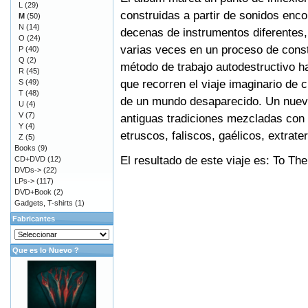
L
(29)
construidas a partir de sonidos en
M
(50)
N
(14)
decenas de instrumentos diferentes
O
(24)
varias veces en un proceso de cons
P
(40)
Q
(2)
método de trabajo autodestructivo h
R
(45)
que recorren el viaje imaginario de c
S
(49)
T
(48)
de un mundo desaparecido. Un nuevo 
U
(4)
V
(7)
antiguas tradiciones mezcladas con 
Y
(4)
etruscos, faliscos, gaélicos, extrat
Z
(5)
Books
(9)
El resultado de este viaje es: To T
CD+DVD
(12)
DVDs->
(22)
LPs->
(117)
DVD+Book
(2)
Gadgets, T-shirts
(1)
Fabricantes
Que es lo Nuevo ?