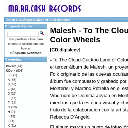
Inicio
»
Catálogo
»
CDs
»
M
»
CD digisleev
Búsqueda Rápida
Malesh - To The Clo
Color Wheels
Use palabras clave para
encontrar el producto que
busca.
[CD digisleev]
Búsqueda Avanzada
«To The Cloud-Cuckoo Land of Colo
Categorías
el tercer álbum de Malesh, un proy
Boxset
(14)
CDs
->
(605)
Folk originario de las cuevas ocultas
0-9
(1)
A
(55)
álbum fue compuesto y grabado por 
B
(46)
Monterisi y Martino Petrella en el es
C
(64)
D
(25)
Viburnum de Domitia Jovian en Mon
E
(17)
mientras que la estética visual y el 
F
(24)
G
(19)
fruto de la colaboración con la artis
H
(7)
Rebecca D’Angelo.
I
(13)
J
(1)
K
(11)
El álbum marca un punto de inflexión