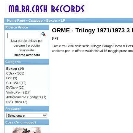
Home Page
»
Catalogo
»
Boxset
»
LP
Ricerca Veloce
ORME - Trilogy 1971/1973 3 
[LP]
Usa parole chiave per
cercare il prodotto
Tutti e tre i vinili della serie Trilogy: Collage/Uomo di P
desiderato.
assieme per un offerta valida fino al 15 maggio prossimo
Ricerca avanzata
Categorie
Boxset
(14)
CDs->
(605)
Libri
(9)
CD+DVD
(12)
DVDs->
(22)
Vinili-LPs->
(117)
Abbigliamento e gadgets
(1)
DVD+Book
(2)
Produttori
Cosa c'e' di nuovo?