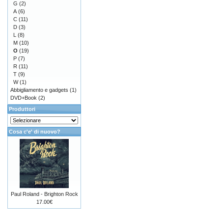
G
(2)
A
(6)
C
(11)
D
(3)
L
(8)
M
(10)
O
(19)
P
(7)
R
(11)
T
(9)
W
(1)
Abbigliamento e gadgets
(1)
DVD+Book
(2)
Produttori
Cosa c'e' di nuovo?
Paul Roland - Brighton Rock
17.00€