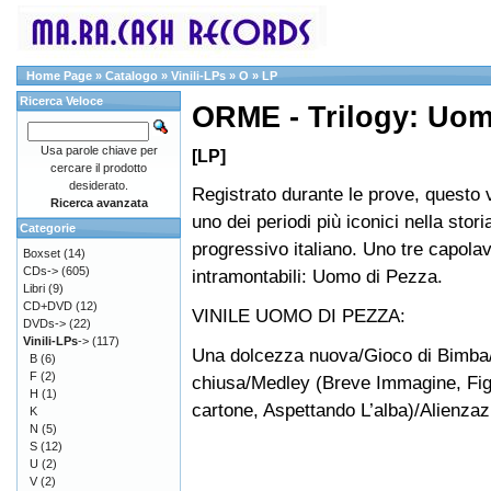
Home Page
»
Catalogo
»
Vinili-LPs
»
O
»
LP
Ricerca Veloce
ORME - Trilogy: Uomo
Usa parole chiave per
[LP]
cercare il prodotto
desiderato.
Registrato durante le prove, questo v
Ricerca avanzata
uno dei periodi più iconici nella stori
Categorie
progressivo italiano. Uno tre capolav
Boxset
(14)
CDs->
(605)
intramontabili: Uomo di Pezza.
Libri
(9)
CD+DVD
(12)
VINILE UOMO DI PEZZA:
DVDs->
(22)
Vinili-LPs
->
(117)
Una dolcezza nuova/Gioco di Bimba/
B
(6)
F
(2)
chiusa/Medley (Breve Immagine, Fig
H
(1)
cartone, Aspettando L’alba)/Alienzaz
K
N
(5)
S
(12)
U
(2)
V
(2)