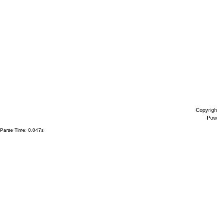
Copyrigh
Pow
Parse Time: 0.047s