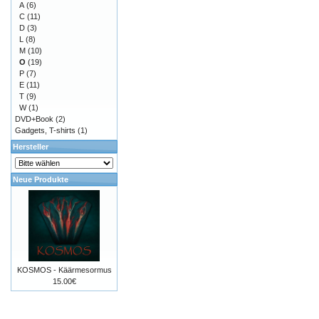
A
(6)
C
(11)
D
(3)
L
(8)
M
(10)
O
(19)
P
(7)
E
(11)
T
(9)
W
(1)
DVD+Book
(2)
Gadgets, T-shirts
(1)
Hersteller
Neue Produkte
KOSMOS - Käärmesormus
15.00€