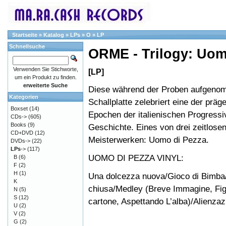
Startseite
»
Katalog
»
LPs
»
O
»
LP
Schnellsuche
ORME - Trilogy: Uomo
Verwenden Sie Stichworte,
[LP]
um ein Produkt zu finden.
erweiterte Suche
Diese während der Proben aufgeno
Kategorien
Schallplatte zelebriert eine der präg
Boxset
(14)
Epochen der italienischen Progress
CDs->
(605)
Books
(9)
Geschichte. Eines von drei zeitlose
CD+DVD
(12)
Meisterwerken: Uomo di Pezza.
DVDs->
(22)
LPs
->
(117)
UOMO DI PEZZA VINYL:
B
(6)
F
(2)
H
(1)
Una dolcezza nuova/Gioco di Bimba/
K
chiusa/Medley (Breve Immagine, Fig
N
(5)
S
(12)
cartone, Aspettando L’alba)/Alienzaz
U
(2)
V
(2)
G
(2)