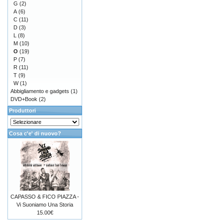
G
(2)
A
(6)
C
(11)
D
(3)
L
(8)
M
(10)
O
(19)
P
(7)
R
(11)
T
(9)
W
(1)
Abbigliamento e gadgets
(1)
DVD+Book
(2)
Produttori
Cosa c'e' di nuovo?
CAPASSO & FICO PIAZZA -
Vi Suoniamo Una Storia
15.00€