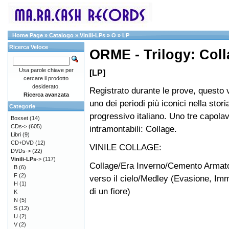
Home Page
»
Catalogo
»
Vinili-LPs
»
O
»
LP
Ricerca Veloce
ORME - Trilogy: Coll
Usa parole chiave per
[LP]
cercare il prodotto
desiderato.
Registrato durante le prove, questo v
Ricerca avanzata
uno dei periodi più iconici nella stori
Categorie
progressivo italiano. Uno tre capolav
Boxset
(14)
CDs->
(605)
intramontabili: Collage.
Libri
(9)
CD+DVD
(12)
VINILE COLLAGE:
DVDs->
(22)
Vinili-LPs
->
(117)
Collage/Era Inverno/Cemento Armat
B
(6)
F
(2)
verso il cielo/Medley (Evasione, Im
H
(1)
di un fiore)
K
N
(5)
S
(12)
U
(2)
V
(2)