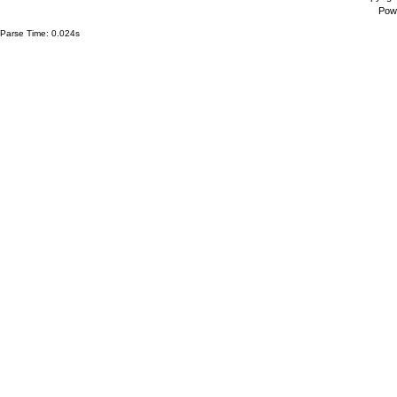
Pow
Parse Time: 0.024s