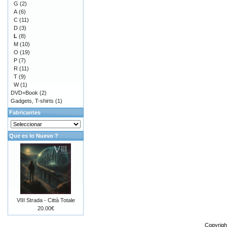
G
(2)
A
(6)
C
(11)
D
(3)
L
(8)
M
(10)
O
(19)
P
(7)
R
(11)
T
(9)
W
(1)
DVD+Book
(2)
Gadgets, T-shirts
(1)
Fabricantes
Que es lo Nuevo ?
VIII Strada - Città Totale
20.00€
Copyrigh