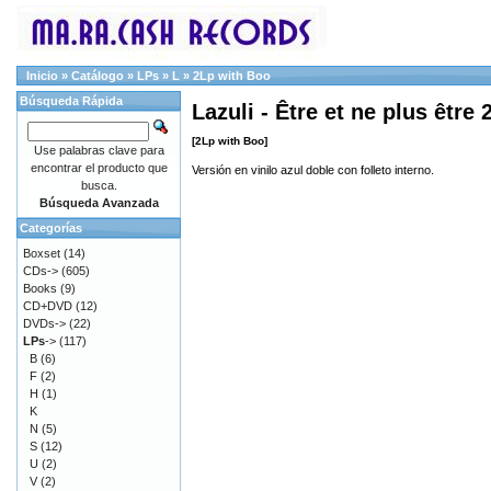
Inicio
»
Catálogo
»
LPs
»
L
»
2Lp with Boo
Búsqueda Rápida
Lazuli - Être et ne plus être 
[2Lp with Boo]
Use palabras clave para
encontrar el producto que
Versión en vinilo azul doble con folleto interno.
busca.
Búsqueda Avanzada
Categorías
Boxset
(14)
CDs->
(605)
Books
(9)
CD+DVD
(12)
DVDs->
(22)
LPs
->
(117)
B
(6)
F
(2)
H
(1)
K
N
(5)
S
(12)
U
(2)
V
(2)