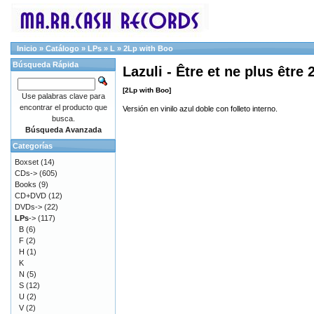
Inicio
»
Catálogo
»
LPs
»
L
»
2Lp with Boo
Búsqueda Rápida
Lazuli - Être et ne plus être 
[2Lp with Boo]
Use palabras clave para
encontrar el producto que
Versión en vinilo azul doble con folleto interno.
busca.
Búsqueda Avanzada
Categorías
Boxset
(14)
CDs->
(605)
Books
(9)
CD+DVD
(12)
DVDs->
(22)
LPs
->
(117)
B
(6)
F
(2)
H
(1)
K
N
(5)
S
(12)
U
(2)
V
(2)