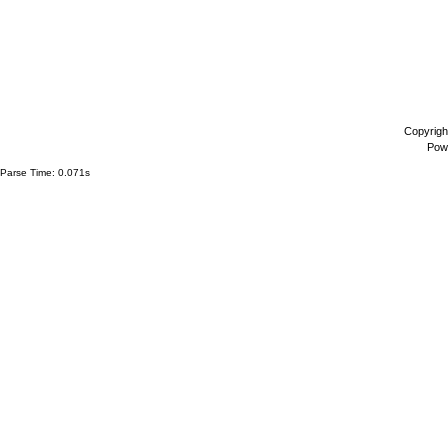
Copyrigh
Pow
Parse Time: 0.071s