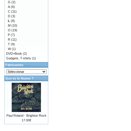
G
(2)
A
(6)
C
(11)
D
(3)
L
(8)
M
(10)
O
(19)
P
(7)
R
(11)
T
(9)
W
(1)
DVD+Book
(2)
Gadgets, T-shirts
(1)
Fabricantes
Que es lo Nuevo ?
Paul Roland - Brighton Rock
17.00€