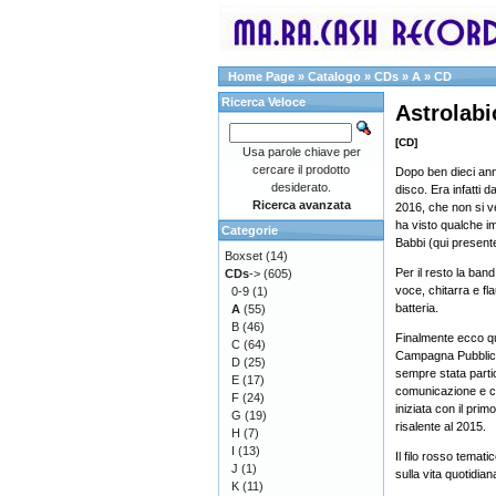
Home Page
»
Catalogo
»
CDs
»
A
»
CD
Ricerca Veloce
Astrolabi
[CD]
Usa parole chiave per
cercare il prodotto
Dopo ben dieci anni
desiderato.
disco. Era infatti d
Ricerca avanzata
2016, che non si v
ha visto qualche i
Categorie
Babbi (qui presente
Boxset
(14)
Per il resto la ba
CDs
->
(605)
voce, chitarra e f
0-9
(1)
batteria.
A
(55)
B
(46)
Finalmente ecco qu
C
(64)
Campagna Pubblicita
D
(25)
sempre stata partic
E
(17)
comunicazione e co
F
(24)
iniziata con il pri
G
(19)
risalente al 2015.
H
(7)
I
(13)
Il filo rosso temat
J
(1)
sulla vita quotidian
K
(11)