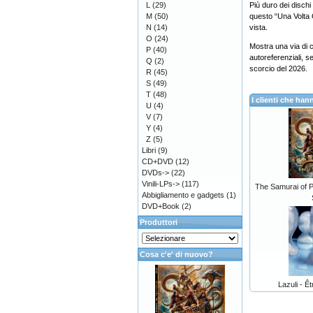
L
(29)
Più duro dei dischi
M
(50)
questo “Una Volta 
N
(14)
vista.
O
(24)
Mostra una via di c
P
(40)
autoreferenziali, s
Q
(2)
scorcio del 2026.
R
(45)
S
(49)
T
(48)
I clienti che h
U
(4)
V
(7)
Y
(4)
Z
(5)
Libri
(9)
CD+DVD
(12)
DVDs->
(22)
Vinili-LPs->
(117)
The Samurai of P
Abbigliamento e gadgets
(1)
DVD+Book
(2)
Produttori
Cosa c'e' di nuovo?
Lazuli - Êt