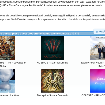
 precedenti, suonato benissimo, pur senza eccessi di virtuosismo, con tutti i passaggi funziona
Qui Era Tutta Campagna Pubblicitaria” è un lavoro veramente notevole, pienamente riuscito d
ome sia possibile coniugare musica di qualità, messaggi intelligenti e personalità, senza serio
empre sul filo dell’ironia consapevole e spietatezza di analisi. Una delle uscite più interessanti
Aggi
anno questo preso quest prodotto lo hanno anche comprato?????
rog - The 7 Voyages of
KOSMOS - Käärmesormus
Twenty Four Hours -
Sinbad
Faith’
re et ne plus être
Deception Store - Osmosis
CELESTE - PRINC