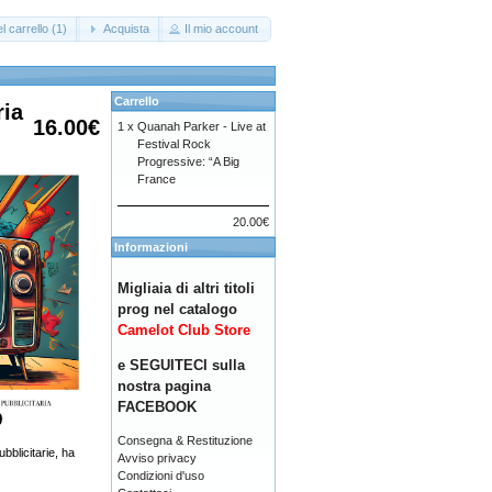
l carrello (1)
Acquista
Il mio account
Carrello
ria
16.00€
1 x
Quanah Parker - Live at
Festival Rock
Progressive: “A Big
France
20.00€
Informazioni
Migliaia di altri titoli
prog nel catalogo
Camelot Club Store
e SEGUITECI sulla
nostra pagina
FACEBOOK
Consegna & Restituzione
bblicitarie, ha
Avviso privacy
Condizioni d'uso