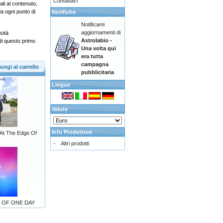
Contattaci
li al contenuto,
a ogni punto di
Notifiche
Notificami
aggiornamenti di
sità
Astrolabio -
 di questo primo
Una volta qui
era tutta
campagna
ungi al carrello
pubblicitaria
Lingue
Valute
Info Produttore
 At The Edge Of
-
Altri prodotti
E OF ONE DAY