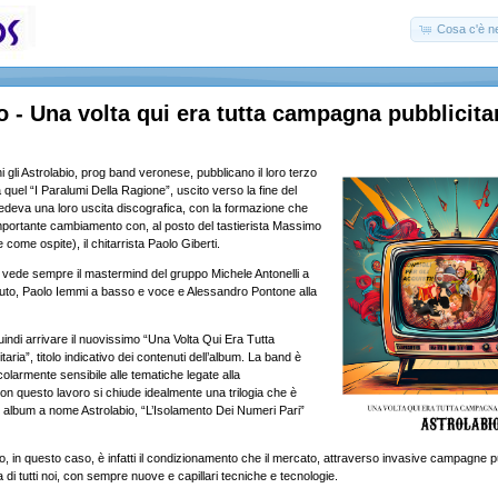
Cosa c'è ne
o - Una volta qui era tutta campagna pubblicita
 gli Astrolabio, prog band veronese, pubblicano il loro terzo
a quel “I Paralumi Della Ragione”, uscito verso la fine del
edeva una loro uscita discografica, con la formazione che
mportante cambiamento con, al posto del tastierista Massimo
 come ospite), il chitarrista Paolo Giberti.
nd vede sempre il mastermind del gruppo Michele Antonelli a
lauto, Paolo Iemmi a basso e voce e Alessandro Pontone alla
indi arrivare il nuovissimo “Una Volta Qui Era Tutta
ria”, titolo indicativo dei contenuti dell’album. La band è
olarmente sensibile alle tematiche legate alla
n questo lavoro si chiude idealmente una trilogia che è
mo album a nome Astrolabio, “L’Isolamento Dei Numeri Pari”
ico, in questo caso, è infatti il condizionamento che il mercato, attraverso invasive campagne pu
a di tutti noi, con sempre nuove e capillari tecniche e tecnologie.