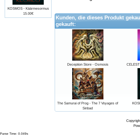
KOSMOS - Käärmesormus
15.00€
Kunden, die dieses Produkt gekau
gekauft:
Deception Store - Osmosis
CELEST
The Samurai of Prog - The 7 Voyages of
KOS
Sinbad
Copyrigh
Pow
Parse Time: 0.049s