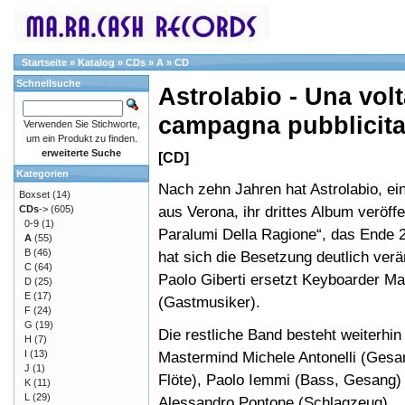
Startseite
»
Katalog
»
CDs
»
A
»
CD
Schnellsuche
Astrolabio - Una volt
campagna pubblicita
Verwenden Sie Stichworte,
um ein Produkt zu finden.
erweiterte Suche
[CD]
Kategorien
Nach zehn Jahren hat Astrolabio, e
Boxset
(14)
aus Verona, ihr drittes Album veröffen
CDs
->
(605)
0-9
(1)
Paralumi Della Ragione“, das Ende 
A
(55)
B
(46)
hat sich die Besetzung deutlich verän
C
(64)
Paolo Giberti ersetzt Keyboarder M
D
(25)
E
(17)
(Gastmusiker).
F
(24)
G
(19)
Die restliche Band besteht weiterhin
H
(7)
I
(13)
Mastermind Michele Antonelli (Gesan
J
(1)
Flöte), Paolo Iemmi (Bass, Gesang)
K
(11)
L
(29)
Alessandro Pontone (Schlagzeug).