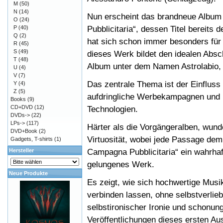
M
(50)
N
(14)
Nun erscheint das brandneue Album
O
(24)
Pubblicitaria“, dessen Titel bereits
P
(40)
Q
(2)
hat sich schon immer besonders für
R
(45)
S
(49)
dieses Werk bildet den idealen Absch
T
(48)
Album unter dem Namen Astrolabio, 
U
(4)
V
(7)
Das zentrale Thema ist der Einfluss
Y
(4)
Z
(5)
aufdringliche Werbekampagnen und i
Books
(9)
CD+DVD
(12)
Technologien.
DVDs->
(22)
LPs->
(117)
Härter als die Vorgängeralben, wun
DVD+Book
(2)
Virtuosität, wobei jede Passage dem I
Gadgets, T-shirts
(1)
Campagna Pubblicitaria“ ein wahrhaf
Hersteller
gelungenes Werk.
Neue Produkte
Es zeigt, wie sich hochwertige Musik
verbinden lassen, ohne selbstverlie
selbstironischer Ironie und schonun
Veröffentlichungen dieses ersten Au