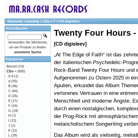
Startseite
»
Katalog
»
CDs
»
T
»
CD digisleev
Schnellsuche
Twenty Four Hours - 
Verwenden Sie Stichworte,
[CD digisleev]
um ein Produkt zu finden.
erweiterte Suche
„At The Edge of Faith“ ist das zehn
Kategorien
der italienischen Psychedelic-Progre
Boxset
(14)
Rock-Band Twenty Four Hours und e
CDs
->
(605)
0-9
(1)
Aufgenommen zu Ostern 2025 in eine
A
(55)
Apulien, erkundet das Album Theme
B
(46)
C
(64)
verlorenes Vertrauen in eine entmen
D
(25)
Menschheit und moderne Ängste. Es
E
(17)
F
(24)
durch einen nostalgischen, komplex
G
(19)
der Prog-Rock mit atmosphärischem
H
(7)
I
(13)
melancholischem Songwriting verbin
J
(1)
K
(11)
Das Album wird als vielseitig, melo
L
(29)