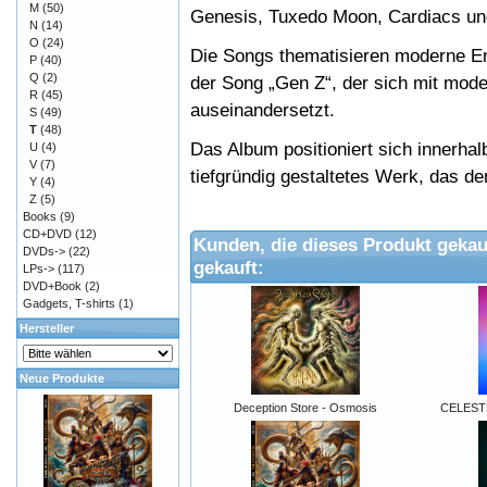
M
(50)
Genesis, Tuxedo Moon, Cardiacs und
N
(14)
O
(24)
Die Songs thematisieren moderne E
P
(40)
Q
(2)
der Song „Gen Z“, der sich mit mode
R
(45)
auseinandersetzt.
S
(49)
T
(48)
Das Album positioniert sich innerha
U
(4)
V
(7)
tiefgründig gestaltetes Werk, das de
Y
(4)
Z
(5)
Books
(9)
CD+DVD
(12)
Kunden, die dieses Produkt gekau
DVDs->
(22)
gekauft:
LPs->
(117)
DVD+Book
(2)
Gadgets, T-shirts
(1)
Hersteller
Neue Produkte
Deception Store - Osmosis
CELEST