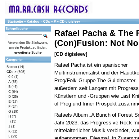
Startseite
»
Katalog
»
CDs
»
P
»
CD digisleev
Schnellsuche
Rafael Pacha & The 
(Con)Fusion: Not No
Verwenden Sie Stichworte,
um ein Produkt zu finden.
erweiterte Suche
[CD digisleev]
Kategorien
Rafael Pacha ist ein spanischer
Boxset
(14)
Multiinstrumentalist und der Hauptk
CDs
->
(605)
0-9
(1)
Prog/Folk-Gruppe The Guildmaster. E
A
(55)
B
(46)
außerdem seit Langem mit Progress
C
(64)
Künstlern und -Gruppen wie Last Kn
D
(25)
E
(17)
of Prog und Inner Prospekt zusamm
F
(24)
G
(19)
Rafaels Album „A Bunch of Forest 
H
(7)
I
(13)
Jahr 2023, das Progressive Rock mi
J
(1)
mittelalterlicher Musik verbindet, wu
K
(11)
L
(29)
aufgenommen. Diesmal, in Zusammen