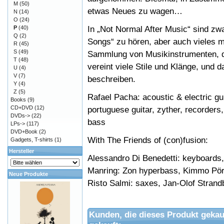
M
(50)
etwas Neues zu wagen…
N
(14)
O
(24)
In „Not Normal After Music“ sind zw
P
(40)
Q
(2)
Songs“ zu hören, aber auch vieles 
R
(45)
S
(49)
Sammlung von Musikinstrumenten, di
T
(48)
vereint viele Stile und Klänge, und 
U
(4)
V
(7)
beschreiben.
Y
(4)
Z
(5)
Rafael Pacha: acoustic & electric gui
Books
(9)
CD+DVD
(12)
portuguese guitar, zyther, recorders,
DVDs->
(22)
bass
LPs->
(117)
DVD+Book
(2)
With The Friends of (con)fusion:
Gadgets, T-shirts
(1)
Hersteller
Alessandro Di Benedetti: keyboards, 
Manring: Zon hyperbass, Kimmo Pörs
Neue Produkte
Risto Salmi: saxes, Jan-Olof Strand
Kunden, die dieses Produkt gekau