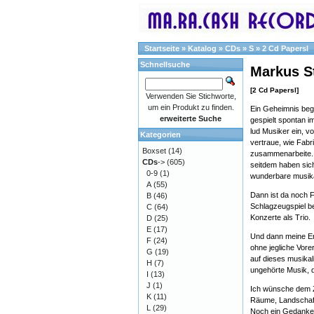
Startseite
»
Katalog
»
CDs
»
S
»
2 Cd Papersl
Schnellsuche
Markus S
[2 Cd Papersl]
Verwenden Sie Stichworte,
um ein Produkt zu finden.
Ein Geheimnis begin
erweiterte Suche
gespielt spontan 
lud Musiker ein, v
Kategorien
vertraue, wie Fabr
Boxset
(14)
zusammenarbeite. 
CDs
->
(605)
seitdem haben sic
0-9
(1)
wunderbare musika
A
(55)
Dann ist da noch 
B
(46)
Schlagzeugspiel be
C
(64)
Konzerte als Trio.
D
(25)
E
(17)
Und dann meine En
F
(24)
ohne jegliche Vore
G
(19)
auf dieses musikal
H
(7)
ungehörte Musik, 
I
(13)
J
(1)
Ich wünsche dem Zu
K
(11)
Räume, Landschafte
L
(29)
Noch ein Gedanke: 