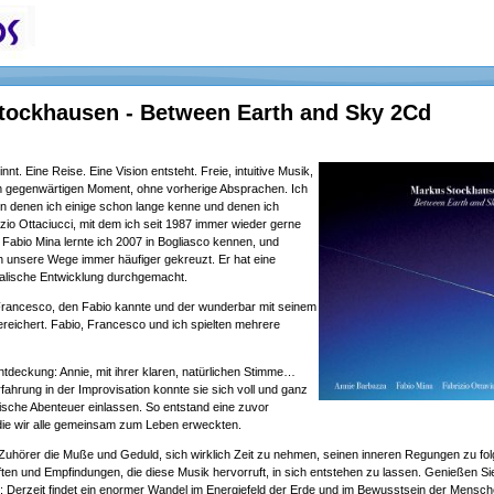
tockhausen - Between Earth and Sky 2Cd
nt. Eine Reise. Eine Vision entsteht. Freie, intuitive Musik,
im gegenwärtigen Moment, ohne vorherige Absprachen. Ich
on denen ich einige schon lange kenne und denen ich
izio Ottaciucci, mit dem ich seit 1987 immer wieder gerne
Fabio Mina lernte ich 2007 in Bogliasco kennen, und
h unsere Wege immer häufiger gekreuzt. Er hat eine
lische Entwicklung durchgemacht.
Francesco, den Fabio kannte und der wunderbar mit seinem
reichert. Fabio, Francesco und ich spielten mehrere
tdeckung: Annie, mit ihrer klaren, natürlichen Stimme…
rfahrung in der Improvisation konnte sie sich voll und ganz
ische Abenteuer einlassen. So entstand eine zuvor
die wir alle gemeinsam zum Leben erweckten.
hörer die Muße und Geduld, sich wirklich Zeit zu nehmen, seinen inneren Regungen zu folg
n und Empfindungen, die diese Musik hervorruft, in sich entstehen zu lassen. Genießen Sie
Derzeit findet ein enormer Wandel im Energiefeld der Erde und im Bewusstsein der Menschen