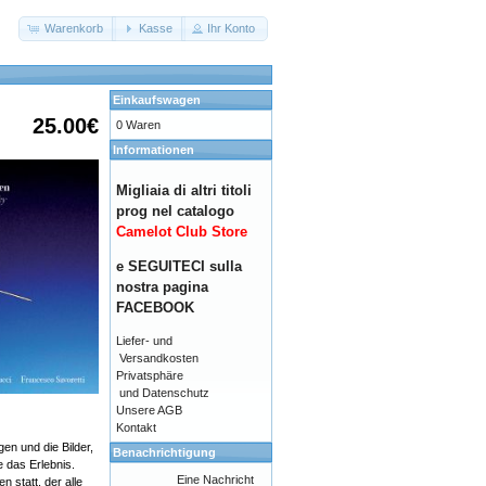
Warenkorb
Kasse
Ihr Konto
Einkaufswagen
25.00€
0 Waren
Informationen
Migliaia di altri titoli
prog nel catalogo
Camelot Club Store
e SEGUITECI sulla
nostra pagina
FACEBOOK
Liefer- und
Versandkosten
Privatsphäre
und Datenschutz
Unsere AGB
Kontakt
en und die Bilder,
Benachrichtigung
 das Erlebnis.
Eine Nachricht
 statt, der alle