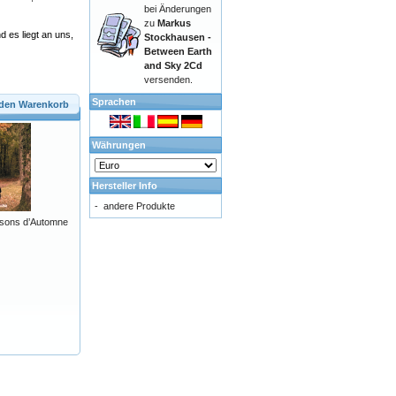
bei Änderungen
zu
Markus
d es liegt an uns,
Stockhausen -
Between Earth
and Sky 2Cd
versenden.
Sprachen
 den Warenkorb
Währungen
Hersteller Info
-
andere Produkte
sons d’Automne