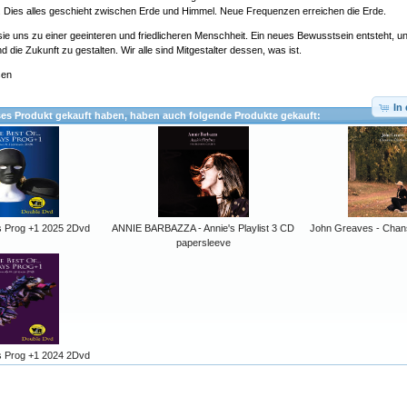
t. Dies alles geschieht zwischen Erde und Himmel. Neue Frequenzen erreichen die Erde.
 sie uns zu einer geeinteren und friedlicheren Menschheit. Ein neues Bewusstsein entsteht, un
die Zukunft zu gestalten. Wir alle sind Mitgestalter dessen, was ist.
sen
In
ses Produkt gekauft haben, haben auch folgende Produkte gekauft:
s Prog +1 2025 2Dvd
ANNIE BARBAZZA - Annie's Playlist 3 CD
John Greaves - Chan
papersleeve
s Prog +1 2024 2Dvd