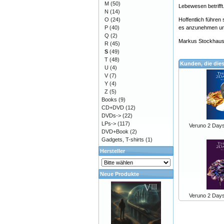
M
(50)
Lebewesen betriff
N
(14)
O
(24)
Hoffentlich führen
P
(40)
es anzunehmen und 
Q
(2)
Markus Stockhau
R
(45)
S
(49)
T
(48)
Kunden, die die
U
(4)
V
(7)
Y
(4)
Z
(5)
Books
(9)
CD+DVD
(12)
DVDs->
(22)
LPs->
(117)
Veruno 2 Day
DVD+Book
(2)
Gadgets, T-shirts
(1)
Hersteller
Neue Produkte
Veruno 2 Day