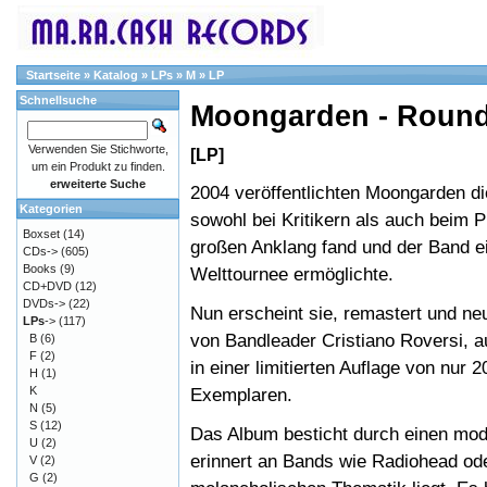
Startseite
»
Katalog
»
LPs
»
M
»
LP
Schnellsuche
Moongarden - Round
Verwenden Sie Stichworte,
[LP]
um ein Produkt zu finden.
erweiterte Suche
2004 veröffentlichten Moongarden d
Kategorien
sowohl bei Kritikern als auch beim 
Boxset
(14)
großen Anklang fand und der Band e
CDs->
(605)
Books
(9)
Welttournee ermöglichte.
CD+DVD
(12)
DVDs->
(22)
Nun erscheint sie, remastert und n
LPs
->
(117)
von Bandleader Cristiano Roversi, a
B
(6)
F
(2)
in einer limitierten Auflage von nur 2
H
(1)
K
Exemplaren.
N
(5)
S
(12)
Das Album besticht durch einen mod
U
(2)
erinnert an Bands wie Radiohead od
V
(2)
G
(2)