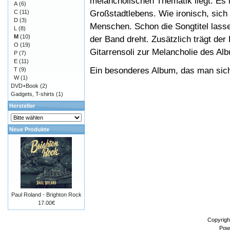
melancholischen Thematik liegt. Es 
A
(6)
Großstadtlebens. Wie ironisch, sich 
C
(11)
D
(3)
Menschen. Schon die Songtitel lass
L
(8)
M
(10)
der Band dreht. Zusätzlich trägt der
O
(19)
Gitarrensoli zur Melancholie des Al
P
(7)
E
(11)
Ein besonderes Album, das man sich 
T
(9)
W
(1)
DVD+Book
(2)
Gadgets, T-shirts
(1)
Hersteller
Neue Produkte
Paul Roland - Brighton Rock
17.00€
Copyrigh
Pow