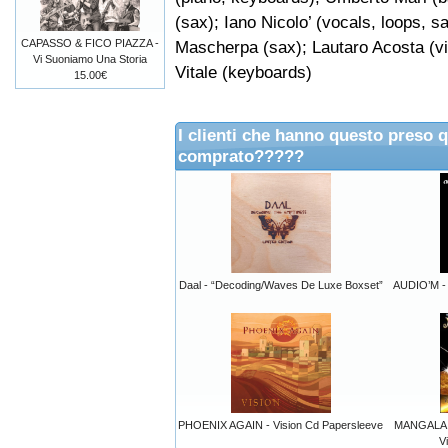
(sax); Iano Nicolo’ (vocals, loops, 
CAPASSO & FICO PIAZZA -
Mascherpa (sax); Lautaro Acosta (vi
Vi Suoniamo Una Storia
Vitale (keyboards)
15.00€
I clienti che hanno questo preso 
comprato?????
Daal - “Decoding/Waves De Luxe Boxset”
AUDIO’M - 
PHOENIX AGAIN - Vision Cd Papersleeve
MANGALA VA
V