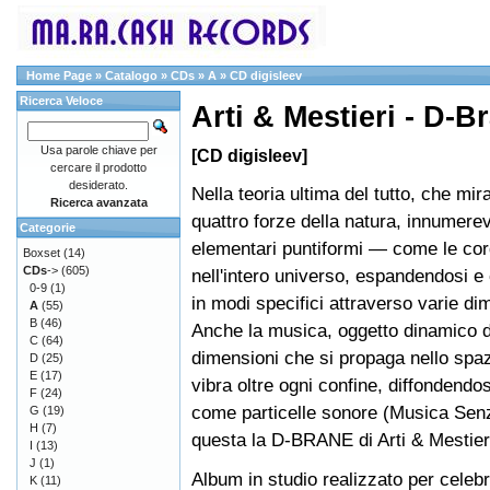
Home Page
»
Catalogo
»
CDs
»
A
»
CD digisleev
Ricerca Veloce
Arti & Mestieri - D-B
Usa parole chiave per
[CD digisleev]
cercare il prodotto
desiderato.
Nella teoria ultima del tutto, che mira
Ricerca avanzata
quattro forze della natura, innumerevo
Categorie
elementari puntiformi — come le co
Boxset
(14)
CDs
->
(605)
nell'intero universo, espandendosi e
0-9
(1)
in modi specifici attraverso varie di
A
(55)
B
(46)
Anche la musica, oggetto dinamico da
C
(64)
dimensioni che si propaga nello spa
D
(25)
E
(17)
vibra oltre ogni confine, diffondendosi 
F
(24)
come particelle sonore (Musica Senz
G
(19)
H
(7)
questa la D-BRANE di Arti & Mestier
I
(13)
J
(1)
Album in studio realizzato per celebr
K
(11)