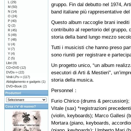
L
(29)
gruppo. Fin dal debutto nel 1974, Art
M
(50)
band italiane più rappresentative del
N
(14)
O
(24)
P
(40)
Questo album raccoglie brani inediti 
Q
(2)
contribuito al repertorio del gruppo, 
R
(45)
S
(49)
storia della band lungo mezzo secol
T
(48)
U
(4)
Tutti i musicisti che hanno preso part
V
(7)
Y
(4)
sono riuniti per registrare e partecip
Z
(5)
Libri
(9)
Un progetto unico, “un album realizz
CD+DVD
(12)
esecutori di Arti & Mestieri”, un’im
DVDs->
(22)
Vinili-LPs->
(117)
storia della musica.
Abbigliamento e gadgets
(1)
DVD+Book
(2)
Personnel：
Produttori
Furio Chirico (drums & percussion); 
Cosa c'e' di nuovo?
Vitale (sax) *registrazioni preceden
(violin, keyboards); Marco Gallesi (
Mortara (piano, keyboards, accordio
(piano, keyboards); Umberto Mari (ba