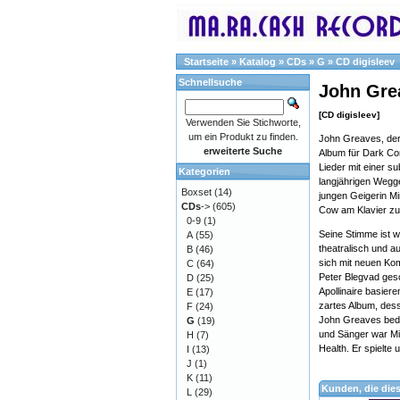
Startseite
»
Katalog
»
CDs
»
G
»
CD digisleev
Schnellsuche
John Gre
[CD digisleev]
Verwenden Sie Stichworte,
um ein Produkt zu finden.
John Greaves, der
erweiterte Suche
Album für Dark Com
Lieder mit einer s
Kategorien
langjährigen Wegge
Boxset
(14)
jungen Geigerin Mi
CDs
->
(605)
Cow am Klavier zu 
0-9
(1)
Seine Stimme ist wa
A
(55)
theatralisch und a
B
(46)
sich mit neuen Ko
C
(64)
Peter Blegvad gesc
D
(25)
Apollinaire basier
E
(17)
zartes Album, dess
F
(24)
John Greaves bedar
G
(19)
und Sänger war Mi
H
(7)
Health. Er spielte
I
(13)
J
(1)
K
(11)
Kunden, die die
L
(29)