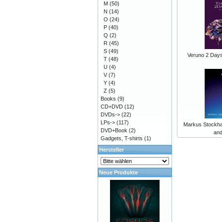
M
(50)
N
(14)
O
(24)
P
(40)
Q
(2)
R
(45)
S
(49)
Veruno 2 Day
T
(48)
U
(4)
V
(7)
Y
(4)
Z
(5)
Books
(9)
CD+DVD
(12)
DVDs->
(22)
LPs->
(117)
Markus Stockha
DVD+Book
(2)
an
Gadgets, T-shirts
(1)
Hersteller
Neue Produkte