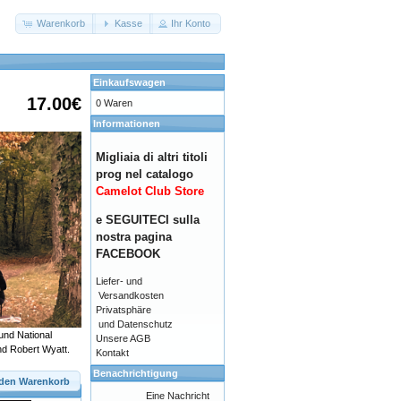
Warenkorb
Kasse
Ihr Konto
Einkaufswagen
17.00€
0 Waren
Informationen
Migliaia di altri titoli
prog nel catalogo
Camelot Club Store
e SEGUITECI sulla
nostra pagina
FACEBOOK
Liefer- und
Versandkosten
Privatsphäre
und Datenschutz
und National
Unsere AGB
nd Robert Wyatt.
Kontakt
Benachrichtigung
 den Warenkorb
Eine Nachricht