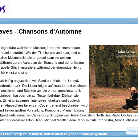
aves - Chansons d’Automne
 legendäre walisische Musiker, kehrt mit einem neuen
panion zurück: Wie der Titel bereits andeutet, sind es
ubtilen Melancholie, die er gemeinsam mit seinem
fährten Lurent Valero an der Bratsche und der brillanten
rabelle Gilis interpretiert, während der ehemalige Henry
hören ist und singt.
hrhaftig unglaublich, wie Sand und Klebstoff, intensiv
usdrucksstark. Die Lieder folgen aufeinander und wechseln
mpositionen und Stücken ab, die er nun gemeinsam mit
hrieben hat oder die auf Texten beliebter Dichter wie
en. Ein einprägsames, intensives, direktes und zugleich
en Atmosphäre bereits im Cover treffend beschrieben wird.
f keiner großen Vorstellung: Komponist, Pianist, Bassist
tglied einflussreicher Canterbury-Gruppen wie Henry Cow, dem North Sea Radio Orchestra 
 unter anderem mit Elton Dean, Michael Mantler, dem Penguin Café Orchestra, Mike Oldfield u
In
ses Produkt gekauft haben, haben auch folgende Produkte gekauft: