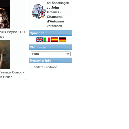
bei Änderungen
zu
John
Greaves -
Chansons
d’Automne
versenden.
e's Playlist 3 CD
Sprachen
eve
Währungen
Hersteller Info
-
andere Produkte
 Teenage Combo -
ogs House