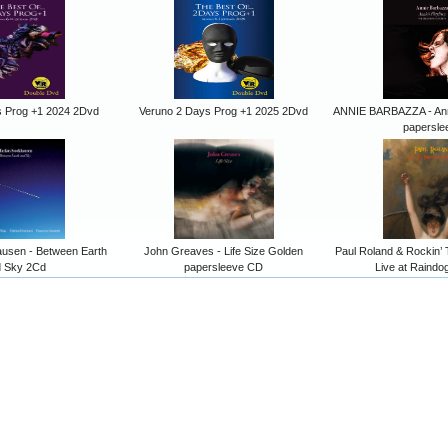
s Prog +1 2024 2Dvd
Veruno 2 Days Prog +1 2025 2Dvd
ANNIE BARBAZZA - Anni
papersle
usen - Between Earth
John Greaves - Life Size Golden
Paul Roland & Rockin’
d Sky 2Cd
papersleeve CD
Live at Raind