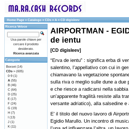
Home Page
»
Catalogo
»
CDs
»
A
»
CD digisleev
Ricerca Veloce
AIRPORTMAN - EGID
de ientu
Usa parole chiave per
cercare il prodotto
desiderato.
[CD digisleev]
Ricerca avanzata
“Erva de ientu” : significa erba di ven
Categorie
salentino, l’appellativo con cui in ger
Boxset
(14)
CDs
->
(605)
chiamavano la vegetazione spontan
0-9
(1)
A
(55)
sulla riva o meglio sulle dune a due
B
(46)
e che riesce a radicarsi nella sabbi
C
(64)
D
(25)
un’apparente fragilità resiste alla tr
E
(17)
versante adriatico), alla salsedine e
F
(24)
G
(19)
H
(7)
E’ il titolo del nuovo lavoro di Airpo
I
(13)
Egidio Marullo. Un incontro di musica
J
(1)
K
(11)
l’una ad influenzare l’altra, un lavoro