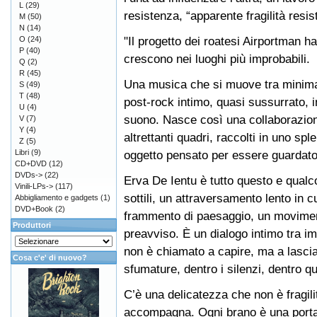
L
(29)
resistenza, “apparente fragilità resi
M
(50)
N
(14)
"Il progetto dei roatesi Airportman h
O
(24)
P
(40)
crescono nei luoghi più improbabili.
Q
(2)
R
(45)
Una musica che si muove tra minima
S
(49)
T
(48)
post-rock intimo, quasi sussurrato, 
U
(4)
suono. Nasce così una collaborazione
V
(7)
Y
(4)
altrettanti quadri, raccolti in uno s
Z
(5)
Libri
(9)
oggetto pensato per essere guardato 
CD+DVD
(12)
DVDs->
(22)
Erva De Ientu è tutto questo e qual
Vinili-LPs->
(117)
sottili, un attraversamento lento in 
Abbigliamento e gadgets
(1)
DVD+Book
(2)
frammento di paesaggio, un moviment
Produttori
preavviso. È un dialogo intimo tra im
non è chiamato a capire, ma a lascia
Cosa c'e' di nuovo?
sfumature, dentro i silenzi, dentro qu
C’è una delicatezza che non è fragil
accompagna. Ogni brano è una port