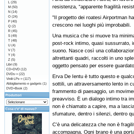
L
(29)
resistenza, “apparente fragilità resi
M
(50)
N
(14)
"Il progetto dei roatesi Airportman h
O
(24)
P
(40)
crescono nei luoghi più improbabili.
Q
(2)
R
(45)
Una musica che si muove tra minima
S
(49)
T
(48)
post-rock intimo, quasi sussurrato, 
U
(4)
suono. Nasce così una collaborazione
V
(7)
Y
(4)
altrettanti quadri, raccolti in uno s
Z
(5)
Libri
(9)
oggetto pensato per essere guardato 
CD+DVD
(12)
DVDs->
(22)
Erva De Ientu è tutto questo e qual
Vinili-LPs->
(117)
sottili, un attraversamento lento in 
Abbigliamento e gadgets
(1)
DVD+Book
(2)
frammento di paesaggio, un moviment
Produttori
preavviso. È un dialogo intimo tra im
non è chiamato a capire, ma a lascia
Cosa c'e' di nuovo?
sfumature, dentro i silenzi, dentro qu
C’è una delicatezza che non è fragil
accompagna. Ogni brano è una port