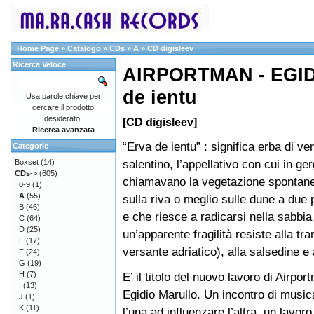
Home Page
»
Catalogo
»
CDs
»
A
»
CD digisleev
Ricerca Veloce
AIRPORTMAN - EGID
de ientu
Usa parole chiave per
cercare il prodotto
desiderato.
[CD digisleev]
Ricerca avanzata
“Erva de ientu” : significa erba di ven
Categorie
salentino, l’appellativo con cui in ger
Boxset
(14)
CDs
->
(605)
chiamavano la vegetazione spontan
0-9
(1)
A
(55)
sulla riva o meglio sulle dune a due
B
(46)
e che riesce a radicarsi nella sabbi
C
(64)
D
(25)
un’apparente fragilità resiste alla tr
E
(17)
versante adriatico), alla salsedine e
F
(24)
G
(19)
H
(7)
E’ il titolo del nuovo lavoro di Airpo
I
(13)
Egidio Marullo. Un incontro di musica
J
(1)
K
(11)
l’una ad influenzare l’altra, un lavoro