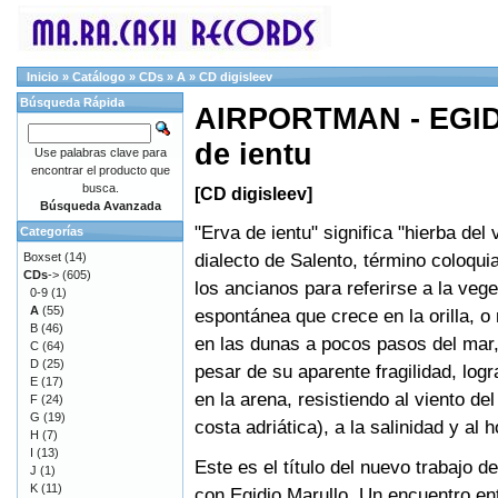
Inicio
»
Catálogo
»
CDs
»
A
»
CD digisleev
Búsqueda Rápida
AIRPORTMAN - EGID
de ientu
Use palabras clave para
encontrar el producto que
busca.
[CD digisleev]
Búsqueda Avanzada
"Erva de ientu" significa "hierba del 
Categorías
dialecto de Salento, término coloqui
Boxset
(14)
CDs
->
(605)
los ancianos para referirse a la veg
0-9
(1)
A
(55)
espontánea que crece en la orilla, o
B
(46)
en las dunas a pocos pasos del mar,
C
(64)
D
(25)
pesar de su aparente fragilidad, logr
E
(17)
en la arena, resistiendo al viento del
F
(24)
G
(19)
costa adriática), a la salinidad y al 
H
(7)
I
(13)
Este es el título del nuevo trabajo d
J
(1)
K
(11)
con Egidio Marullo. Un encuentro en