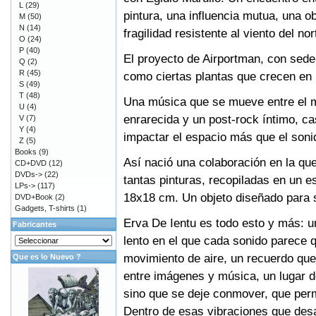
L
(29)
pintura, una influencia mutua, una o
M
(50)
N
(14)
fragilidad resistente al viento del no
O
(24)
P
(40)
El proyecto de Airportman, con sede
Q
(2)
R
(45)
como ciertas plantas que crecen en
S
(49)
T
(48)
Una música que se mueve entre el 
U
(4)
enrarecida y un post-rock íntimo, ca
V
(7)
Y
(4)
impactar el espacio más que el soni
Z
(5)
Books
(9)
Así nació una colaboración en la qu
CD+DVD
(12)
DVDs->
(22)
tantas pinturas, recopiladas en un e
LPs->
(117)
18x18 cm. Un objeto diseñado para 
DVD+Book
(2)
Gadgets, T-shirts
(1)
Erva De Ientu es todo esto y más: u
Fabricantes
lento en el que cada sonido parece 
movimiento de aire, un recuerdo que 
Que es lo Nuevo ?
entre imágenes y música, un lugar d
sino que se deje conmover, que perm
Dentro de esas vibraciones que desaf