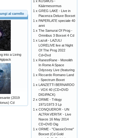
1 x
KOSMOS -
Käärmesormus
1 x
GREG LAKE - Live in
ungi al carrello
Piacenza Deluxe Boxset
1 x
PAPERLATE speciale 40
anni
1 x
The Samurai Of Prog -
Omnibus 3 Boxset 4 Cd
1 x
Lazuli - LAZULI
LORELIVE live at Night
Of The Prog 2022
g into a Living
Cd+Dvd
igipack
1 x
RanestRane - Monolith
In Rome A Space
Odyssey Live (featuring
1 x
Riccardo Romano Land
- Spectrum Boxet
1 x
LANZETTI BERNARDO
- VOX 40 (CD+DVD
DIGIPACK)
sante (2019
2 x
ORME - Trilogy
Bonus) Cd
1971/1973 3 Lp
1 x
CONQUEROR - UN
ALTRA VERITA' - Live
Naxos 16 May 2014
CD+DVD Dig
1 x
ORME - "ClassicOrme"
Boxset (Cd Gold