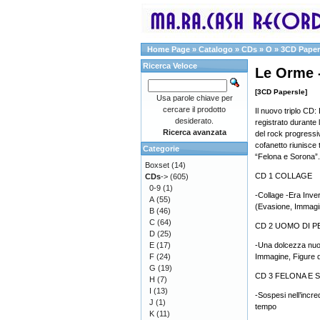
Home Page
»
Catalogo
»
CDs
»
O
»
3CD Paper
Ricerca Veloce
Le Orme 
[3CD Papersle]
Usa parole chiave per
cercare il prodotto
Il nuovo triplo CD:
desiderato.
registrato durante 
Ricerca avanzata
del rock progressivo
cofanetto riunisce 
Categorie
“Felona e Sorona”.
Boxset
(14)
CD 1 COLLAGE
CDs
->
(605)
0-9
(1)
-Collage -Era Inve
A
(55)
(Evasione, Immagini
B
(46)
C
(64)
CD 2 UOMO DI P
D
(25)
E
(17)
-Una dolcezza nuo
F
(24)
Immagine, Figure d
G
(19)
CD 3 FELONA E
H
(7)
I
(13)
-Sospesi nell’incred
J
(1)
tempo
K
(11)