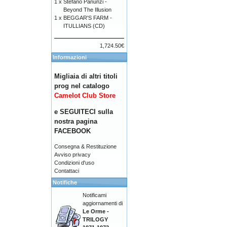
1 x
Stefano Panunzi -
Beyond The Illusion
1 x
BEGGAR'S FARM -
ITULLIANS (CD)
1,724.50€
Informazioni
Migliaia di altri titoli
prog nel catalogo
Camelot Club Store
e SEGUITECI sulla
nostra pagina
FACEBOOK
Consegna & Restituzione
Avviso privacy
Condizioni d'uso
Contattaci
Notifiche
Notificami
aggiornamenti di
Le Orme -
TRILOGY