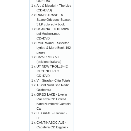
ONE DAY
1 x
Arti & Mestieri - The Live
(CD+DVD)
2 x
RANESTRANE - A
Space Odyssey Boxset
3 LP colored + book
1 x
OSANNA - 50 Il Diedro
del Mediterraneo
CD+DVD
1 x
Paul Roland – Selected
Lyrics & More Book 192
pages
1 x
Libro PROG 50
(edizione Italiana)
1 x
UT NEW TROLLS - E'
IN CONCERTO
CD+DVD
1 x
VIII Strada - Città Totale
1 x
T-Shirt Nord Sea Radio
Orchestra
1 x
GREG LAKE - Live in
Piacenza CD Limited
hand Numberd Gatefold
Ca
1 x
LE ORME – L’infinito -
LP
1 x
CANTINASOCIALE -
Caosfera CD Digipack