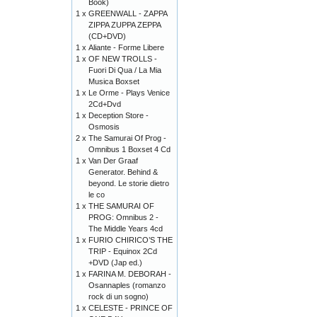
Book)
1 x
GREENWALL - ZAPPA
ZIPPA ZUPPA ZEPPA
(CD+DVD)
1 x
Aliante - Forme Libere
1 x
OF NEW TROLLS -
Fuori Di Qua / La Mia
Musica Boxset
1 x
Le Orme - Plays Venice
2Cd+Dvd
1 x
Deception Store -
Osmosis
2 x
The Samurai Of Prog -
Omnibus 1 Boxset 4 Cd
1 x
Van Der Graaf
Generator. Behind &
beyond. Le storie dietro
le co
1 x
THE SAMURAI OF
PROG: Omnibus 2 -
The Middle Years 4cd
1 x
FURIO CHIRICO’S THE
TRIP - Equinox 2Cd
+DVD (Jap ed.)
1 x
FARINA M. DEBORAH -
Osannaples (romanzo
rock di un sogno)
1 x
CELESTE - PRINCE OF