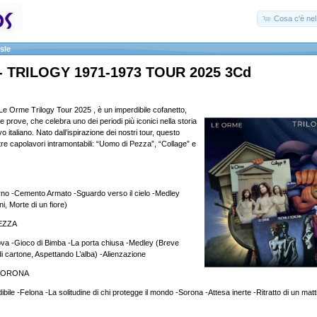
Cosa c'è nel 
sle
- TRILOGY 1971-1973 TOUR 2025 3Cd
 Le Orme Trilogy Tour 2025 , è un imperdibile cofanetto,
le prove, che celebra uno dei periodi più iconici nella storia
 italiano. Nato dall’ispirazione dei nostri tour, questo
tre capolavori intramontabili: “Uomo di Pezza”, “Collage” e
rno -Cemento Armato -Sguardo verso il cielo -Medley
, Morte di un fiore)
EZZA
va -Gioco di Bimba -La porta chiusa -Medley (Breve
i cartone, Aspettando L’alba) -Alienzazione
 SORONA
ibile -Felona -La solitudine di chi protegge il mondo -Sorona -Attesa inerte -Ritratto di un mattin