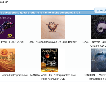
 di ieri
Aggi
anno questo preso quest prodotto lo hanno anche comprato?????
s Prog +1 2024 2Dvd
Daal - “Decoding/Waves De Luxe Boxset”
DAAL – Navels Fallin
Origami CD D
 Vision Cd Papersleeve
MANGALA VALLIS - "Intergalactive Live
SYNDONE - MelaPe
Video Archives" DVD
Remastered + 