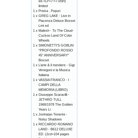
ed.+LP+7'+T-shirt)
limited
1 x
Priska . Popuri
1 x
GREG LAKE - Live in
Piacenza Deluxe Boxset
Lmt ed
1 x
Malesh - To The Cloud-
Cuckoo Land Of Color
Wheels
1 x
SIMONETTI’S GOBLIN
“PROFONDO ROSSO
45° ANNIVERSARY”
Boxset
1 x
L’arte & il mestiere - Gigi
Venegoni e la Musica
Italiana
1 x
VASSIA FRANCO - I
CAMPI DELLA
MEMORIA (LIBRO)
1 x
Giuseppe Scaravilli -
JETHRO TULL
1968/1978 The Golden
Years Li
1 x
Jonhatan Tenerini -
Noisy Shadows
1 x
RICCARDO ROMANO
LAND - B612 DELUXE
ED. (2cd+104 pages