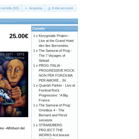
carrello (53)
Acquista
Il mio account
Carrello
25.00€
1 x
Kerygmatic Project -
Live at the Grand Hotel
des Iles Borromées
1 x
The Samurai of Prog -
The 7 Voyages of
Sinbad
1 x
PROG ITALIA -
PROGRESSIVE ROCK:
NON PER FORZA MA
PER AMORE... IN
1 x
Quanah Parker - Live at
Festival Rock
Progressive: “A Big
France
1 x
The Samurai of Prog:
Omnibus 4 - The
Bernard and Pörsti
sessions
1 x
STRANDBERG
o -All’infuori del
PROJECT-THE
WORKS 4cd boxset