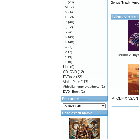
L
(29)
Bonus Track: Amico
M
(50)
N
(14)
I clienti che h
O
(24)
P
(40)
Q
(2)
R
(45)
S
(49)
T
(48)
U
(4)
V
(7)
Veruno 2 Day
Y
(4)
Z
(5)
Libri
(9)
CD+DVD
(12)
DVDs->
(22)
Vinili-LPs->
(117)
Abbigliamento e gadgets
(1)
DVD+Book
(2)
PHOENIX AGAIN -
Produttori
Cosa c'e' di nuovo?