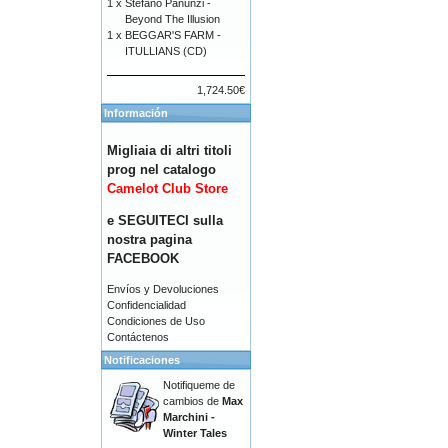
1 x
Stefano Panunzi -
Beyond The Illusion
1 x
BEGGAR'S FARM -
ITULLIANS (CD)
1,724.50€
Información
Migliaia di altri titoli
prog nel catalogo
Camelot Club Store
e SEGUITECI sulla
nostra pagina
FACEBOOK
Envíos y Devoluciones
Confidencialidad
Condiciones de Uso
Contáctenos
Notificaciones
Notifiqueme de
cambios de
Max
Marchini -
Winter Tales