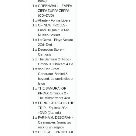
Book)
1 x
GREENWALL - ZAPPA
ZIPPA ZUPPA ZEPPA
(CD+DVD)
1 x
Aliante - Forme Libere
1 x
OF NEW TROLLS -
Fuori Di Qua / La Mia
Musica Boxset
1 x
Le Orme - Plays Venice
2Cd+Dvd
1 x
Deception Store -
Osmosis
2 x
The Samurai Of Prog -
Omnibus 1 Boxset 4 Cd
1 x
Van Der Graaf
Generator. Behind &
beyond. Le storie dietro
le co
1 x
THE SAMURAI OF
PROG: Omnibus 2 -
The Middle Years 4cd
1 x
FURIO CHIRICO’S THE
TRIP - Equinox 2Cd
+DVD (Jap ed.)
1 x
FARINA M. DEBORAH -
Osannaples (romanzo
rock di un sogno)
1 x
CELESTE - PRINCE OF