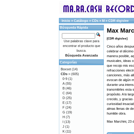
Inicio
»
Catálogo
»
CDs
»
M
»
CDR digislee
Búsqueda Rápida
Max March
[CDR digislee]
Use palabras clave para
encontrar el producto que
Cinco años despué
busca.
celebrar el décim
Búsqueda Avanzada
manera posible, a
musicales, ideas o
Categorías
que recojo mis esc
Boxset
(14)
refracciones elec
CDs
->
(605)
canciones, más allá
0-9
(1)
evocan de algún mod
A
(55)
durante una inten
B
(46)
transmitirles esta
C
(64)
propósito. A lo la
D
(25)
crecido, y gracias
E
(17)
curiosidad insacia
F
(24)
almas llenas de de
G
(19)
humilde obra.
H
(7)
Max Marchini, 23 
I
(13)
J
(1)
K
(11)