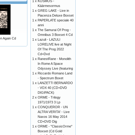
1 x
KOSMOS -
Käärmesormus
1 x
GREG LAKE - Live in
Piacenza Deluxe Boxset
1 x
PAPERLATE speciale 40
anni
1 x
The Samurai Of Prog -
Omnibus 3 Boxset 4 Cd
n Again Cd
1 x
Lazuli - LAZULI
LORELIVE live at Night
Of The Prog 2022
Cd+Dvd
1 x
RanestRane - Monolith
In Rome A Space
Odyssey Live (featuring
1 x
Riccardo Romano Land
- Spectrum Boxet
1 x
LANZETTI BERNARDO
- VOX 40 (CD+DVD
DIGIPACK)
2 x
ORME - Trilogy
1971/1973 3 Lp
1 x
CONQUEROR - UN
ALTRA VERITA' - Live
Naxos 16 May 2014
CD+DVD Dig
1 x
ORME - "ClassicOrme"
Boxset (Cd Gold