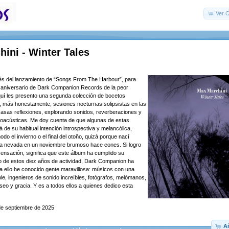
Ver C
ini - Winter Tales
s del lanzamiento de “Songs From The Harbour”, para
o aniversario de Dark Companion Records de la peor
quí les presento una segunda colección de bocetos
, más honestamente, sesiones nocturnas solipsistas en las
asas reflexiones, explorando sonidos, reverberaciones y
troacústicas. Me doy cuenta de que algunas de estas
 de su habitual intención introspectiva y melancólica,
o el invierno o el final del otoño, quizá porque nací
sa nevada en un noviembre brumoso hace eones. Si logro
 sensación, significa que este álbum ha cumplido su
rgo de estos diez años de actividad, Dark Companion ha
 a ello he conocido gente maravillosa: músicos con una
ble, ingenieros de sonido increíbles, fotógrafos, melómanos,
seo y gracia. Y es a todos ellos a quienes dedico esta
de septiembre de 2025
Añ