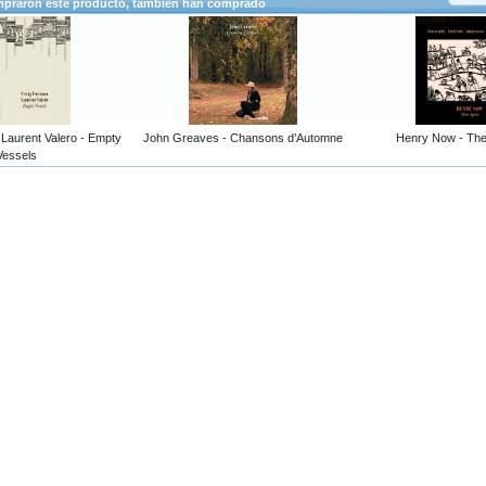
mpraron este producto, también han comprado
Laurent Valero - Empty
John Greaves - Chansons d’Automne
Henry Now - The
Vessels