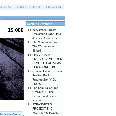
esta (53)
Realizar Pedido
Mi Cuenta
Cesta de Compras
15.00€
1 x
Kerygmatic Project -
Live at the Grand Hotel
des Iles Borromées
1 x
The Samurai of Prog -
The 7 Voyages of
Sinbad
1 x
PROG ITALIA -
PROGRESSIVE ROCK:
NON PER FORZA MA
PER AMORE... IN
1 x
Quanah Parker - Live at
Festival Rock
Progressive: “A Big
France
1 x
The Samurai of Prog:
Omnibus 4 - The
Bernard and Pörsti
sessions
1 x
STRANDBERG
PROJECT-THE
WORKS 4cd boxset
adir a la Cesta