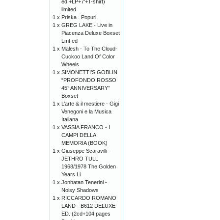
ed.+LP+7'+T-shirt)
limited
1 x
Priska . Popuri
1 x
GREG LAKE - Live in
Piacenza Deluxe Boxset
Lmt ed
1 x
Malesh - To The Cloud-
Cuckoo Land Of Color
Wheels
1 x
SIMONETTI’S GOBLIN
“PROFONDO ROSSO
45° ANNIVERSARY”
Boxset
1 x
L’arte & il mestiere - Gigi
Venegoni e la Musica
Italiana
1 x
VASSIA FRANCO - I
CAMPI DELLA
MEMORIA (BOOK)
1 x
Giuseppe Scaravilli -
JETHRO TULL
1968/1978 The Golden
Years Li
1 x
Jonhatan Tenerini -
Noisy Shadows
1 x
RICCARDO ROMANO
LAND - B612 DELUXE
ED. (2cd+104 pages