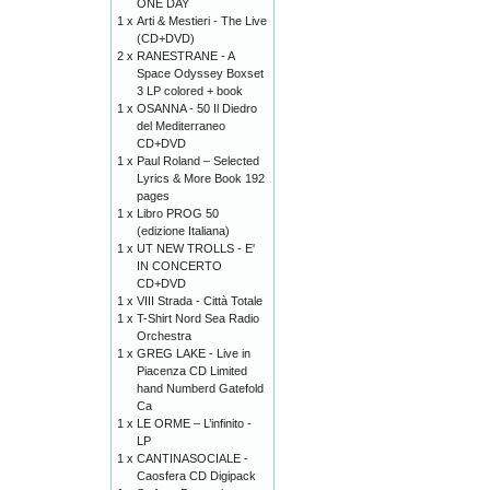
ONE DAY
1 x
Arti & Mestieri - The Live
(CD+DVD)
2 x
RANESTRANE - A
Space Odyssey Boxset
3 LP colored + book
1 x
OSANNA - 50 Il Diedro
del Mediterraneo
CD+DVD
1 x
Paul Roland – Selected
Lyrics & More Book 192
pages
1 x
Libro PROG 50
(edizione Italiana)
1 x
UT NEW TROLLS - E'
IN CONCERTO
CD+DVD
1 x
VIII Strada - Città Totale
1 x
T-Shirt Nord Sea Radio
Orchestra
1 x
GREG LAKE - Live in
Piacenza CD Limited
hand Numberd Gatefold
Ca
1 x
LE ORME – L’infinito -
LP
1 x
CANTINASOCIALE -
Caosfera CD Digipack