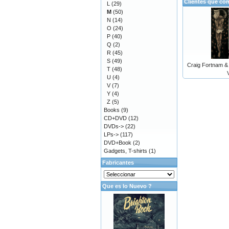
Clientes que co
L
(29)
M
(50)
N
(14)
O
(24)
P
(40)
Q
(2)
R
(45)
S
(49)
Craig Fortnam & 
T
(48)
U
(4)
V
(7)
Y
(4)
Z
(5)
Books
(9)
CD+DVD
(12)
DVDs->
(22)
LPs->
(117)
DVD+Book
(2)
Gadgets, T-shirts
(1)
Fabricantes
Que es lo Nuevo ?