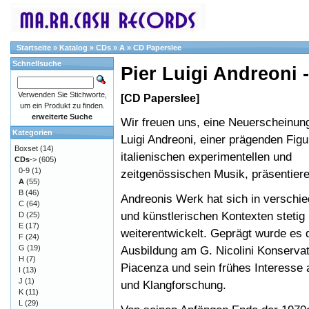
Startseite
»
Katalog
»
CDs
»
A
»
CD Paperslee
Schnellsuche
Pier Luigi Andreoni 
Verwenden Sie Stichworte,
[CD Paperslee]
um ein Produkt zu finden.
erweiterte Suche
Wir freuen uns, eine Neuerscheinun
Kategorien
Luigi Andreoni, einer prägenden Figu
Boxset
(14)
italienischen experimentellen und
CDs
->
(605)
0-9
(1)
zeitgenössischen Musik, präsentier
A
(55)
B
(46)
Andreonis Werk hat sich in verschi
C
(64)
und künstlerischen Kontexten stetig
D
(25)
E
(17)
weiterentwickelt. Geprägt wurde es 
F
(24)
G
(19)
Ausbildung am G. Nicolini Konservat
H
(7)
Piacenza und sein frühes Interesse 
I
(13)
J
(1)
und Klangforschung.
K
(11)
L
(29)