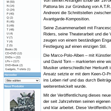
Von seinen Anfängen Ende der 1970
M
(50)
Pattona bis zur Gründung von A.T.R.
N
(14)
O
(24)
Andreoni die Schnittstellen zwische
P
(40)
Q
(2)
Avantgarde-Komposition.
R
(45)
S
(49)
Seine Zusammenarbeit mit Francesc
T
(48)
Riders, seine Theaterarbeit und die
U
(4)
V
(7)
zeugen von einem beständigen Engag
Y
(4)
Z
(5)
Festlegung auf einen einzigen Stil.
Books
(9)
CD+DVD
(12)
Die Marco-Polo-Alben – mit Künstle
DVDs->
(22)
und David Torn – markierten eine wic
LPs->
(117)
DVD+Book
(2)
Musiker unterschiedlicher Herkunft 
Gadgets, T-shirts
(1)
Ansatz setzte er mit dem Keen-O-Pro
Hersteller
ins Leben rief und das durch Beiträ
weiterentwickelt wurde.
Neue Produkte
Mit der Veröffentlichung dieses neu
der seit Jahrzehnten seinen eigenen
und klar arbeitet. Diese Veröffentlic