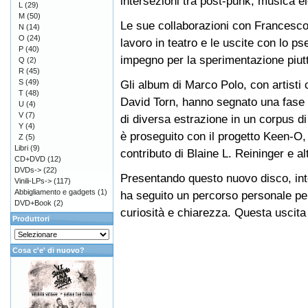
intersezioni tra post-punk, musica e
L
(29)
M
(50)
Le sue collaborazioni con Francesco 
N
(14)
O
(24)
lavoro in teatro e le uscite con lo ps
P
(40)
impegno per la sperimentazione piutt
Q
(2)
R
(45)
S
(49)
Gli album di Marco Polo, con artist
T
(48)
David Torn, hanno segnato una fase 
U
(4)
V
(7)
di diversa estrazione in un corpus d
Y
(4)
è proseguito con il progetto Keen-O, 
Z
(5)
Libri
(9)
contributo di Blaine L. Reininger e alt
CD+DVD
(12)
DVDs->
(22)
Presentando questo nuovo disco, in
Vinili-LPs->
(117)
Abbigliamento e gadgets
(1)
ha seguito un percorso personale pe
DVD+Book
(2)
curiosità e chiarezza. Questa uscita 
Produttori
Cosa c'e' di nuovo?