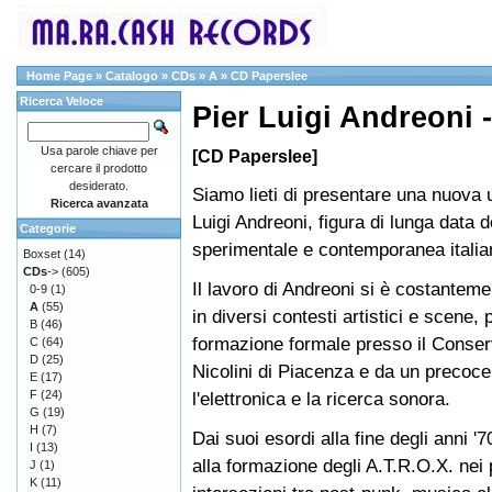
Home Page
»
Catalogo
»
CDs
»
A
»
CD Paperslee
Ricerca Veloce
Pier Luigi Andreoni 
Usa parole chiave per
[CD Paperslee]
cercare il prodotto
desiderato.
Siamo lieti di presentare una nuova u
Ricerca avanzata
Luigi Andreoni, figura di lunga data 
Categorie
sperimentale e contemporanea italia
Boxset
(14)
CDs
->
(605)
Il lavoro di Andreoni si è costanteme
0-9
(1)
A
(55)
in diversi contesti artistici e scene,
B
(46)
formazione formale presso il Conser
C
(64)
D
(25)
Nicolini di Piacenza e da un precoce
E
(17)
F
(24)
l'elettronica e la ricerca sonora.
G
(19)
H
(7)
Dai suoi esordi alla fine degli anni 
I
(13)
alla formazione degli A.T.R.O.X. nei 
J
(1)
K
(11)