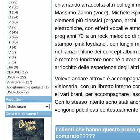
L
(29)
chiamando a raccolta altri colleghi 
M
(50)
Massimo Zanon (voce), Michele Spino
N
(14)
O
(24)
elementi più classici (organo, archi,
P
(40)
elettroniche, con effetti vocali e atm
Q
(2)
R
(45)
prog anni 70’ a un rock melodico di
S
(49)
T
(48)
stampo ‘pinkfloydiano’, con lunghi mo
U
(4)
richiama il filone dei concept album 
V
(7)
Y
(4)
è membro fondatore nonché autore di
Z
(5)
arricchito delle esperienze degli alt
Libri
(9)
CD+DVD
(12)
DVDs->
(22)
Volevo andare altrove è accompagnat
Vinili-LPs->
(117)
visionaria, con un libretto interno c
Abbigliamento e gadgets
(1)
DVD+Book
(2)
ei vari brani, per accompagnare l'as
Produttori
Con lo stesso intento sono stati anch
vengono pubblicati contestualmente
Cosa c'e' di nuovo?
I clienti che hanno questo preso 
comprato?????