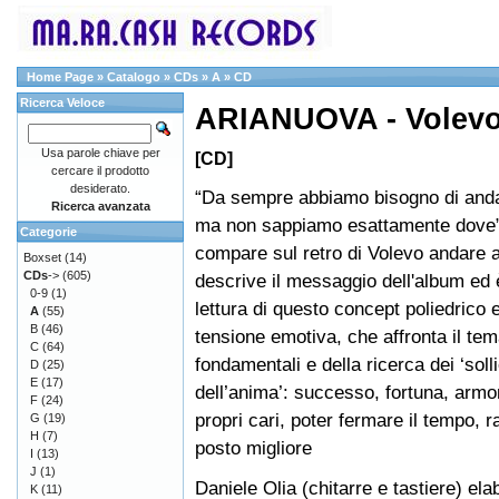
Home Page
»
Catalogo
»
CDs
»
A
»
CD
Ricerca Veloce
ARIANUOVA - Volevo 
Usa parole chiave per
[CD]
cercare il prodotto
desiderato.
“Da sempre abbiamo bisogno di anda
Ricerca avanzata
ma non sappiamo esattamente dove”
Categorie
compare sul retro di Volevo andare a
Boxset
(14)
CDs
->
(605)
descrive il messaggio dell'album ed 
0-9
(1)
lettura di questo concept poliedrico e
A
(55)
B
(46)
tensione emotiva, che affronta il tem
C
(64)
fondamentali e della ricerca dei ‘solli
D
(25)
E
(17)
dell’anima’: successo, fortuna, armo
F
(24)
propri cari, poter fermare il tempo, 
G
(19)
H
(7)
posto migliore
I
(13)
J
(1)
Daniele Olia (chitarre e tastiere) el
K
(11)