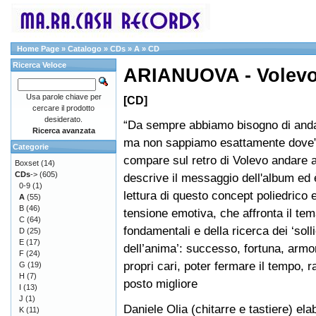
Home Page
»
Catalogo
»
CDs
»
A
»
CD
Ricerca Veloce
ARIANUOVA - Volevo 
Usa parole chiave per
[CD]
cercare il prodotto
desiderato.
“Da sempre abbiamo bisogno di anda
Ricerca avanzata
ma non sappiamo esattamente dove”
Categorie
compare sul retro di Volevo andare a
Boxset
(14)
CDs
->
(605)
descrive il messaggio dell'album ed 
0-9
(1)
lettura di questo concept poliedrico e
A
(55)
B
(46)
tensione emotiva, che affronta il tem
C
(64)
fondamentali e della ricerca dei ‘solli
D
(25)
E
(17)
dell’anima’: successo, fortuna, armo
F
(24)
propri cari, poter fermare il tempo, 
G
(19)
H
(7)
posto migliore
I
(13)
J
(1)
Daniele Olia (chitarre e tastiere) el
K
(11)