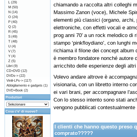
L
(29)
chiamando a raccolta altri colleghi 
M
(50)
Massimo Zanon (voce), Michele Spino
N
(14)
O
(24)
elementi più classici (organo, archi,
P
(40)
elettroniche, con effetti vocali e atm
Q
(2)
R
(45)
prog anni 70’ a un rock melodico di
S
(49)
T
(48)
stampo ‘pinkfloydiano’, con lunghi mo
U
(4)
richiama il filone dei concept album 
V
(7)
Y
(4)
è membro fondatore nonché autore di
Z
(5)
arricchito delle esperienze degli alt
Libri
(9)
CD+DVD
(12)
DVDs->
(22)
Volevo andare altrove è accompagnat
Vinili-LPs->
(117)
visionaria, con un libretto interno c
Abbigliamento e gadgets
(1)
DVD+Book
(2)
ei vari brani, per accompagnare l'as
Produttori
Con lo stesso intento sono stati anch
vengono pubblicati contestualmente
Cosa c'e' di nuovo?
I clienti che hanno questo preso 
comprato?????