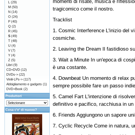
momenti di risate, musica e riflessio
L
(29)
M
(50)
tragicomico come il nostro.
N
(14)
O
(24)
Tracklist
P
(40)
Q
(2)
1. Cosmic Interference L'inizio del v
R
(45)
S
(49)
cosmiche.
T
(48)
U
(4)
2. Leaving the Dream Il fastidioso s
V
(7)
Y
(4)
3. Wait a Minute In un'epoca di cosp
Z
(5)
Libri
(9)
è una costante.
CD+DVD
(12)
DVDs->
(22)
4. Downbeat Un momento di relax può
Vinili-LPs->
(117)
Abbigliamento e gadgets
(1)
sempre possibile fare un passo indie
DVD+Book
(2)
5. Camel Fart L'intenzione di risolve
Produttori
definitivo e pacifico, racchiusa in un
Cosa c'e' di nuovo?
6. Friends Aggiungono un sapore unic
7. Cyclic Recycle Come in natura, un