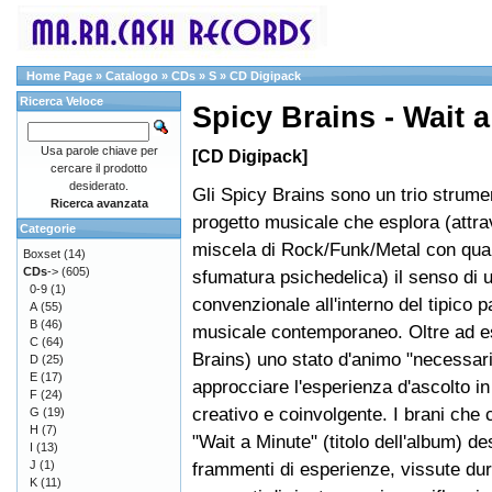
Home Page
»
Catalogo
»
CDs
»
S
»
CD Digipack
Ricerca Veloce
Spicy Brains - Wait a
Usa parole chiave per
[CD Digipack]
cercare il prodotto
desiderato.
Gli Spicy Brains sono un trio strume
Ricerca avanzata
progetto musicale che esplora (attr
Categorie
miscela di Rock/Funk/Metal con qua
Boxset
(14)
CDs
->
(605)
sfumatura psichedelica) il senso di 
0-9
(1)
convenzionale all'interno del tipico
A
(55)
B
(46)
musicale contemporaneo. Oltre ad e
C
(64)
Brains) uno stato d'animo "necessari
D
(25)
E
(17)
approcciare l'esperienza d'ascolto i
F
(24)
creativo e coinvolgente. I brani ch
G
(19)
H
(7)
"Wait a Minute" (titolo dell'album) d
I
(13)
J
(1)
frammenti di esperienze, vissute du
K
(11)