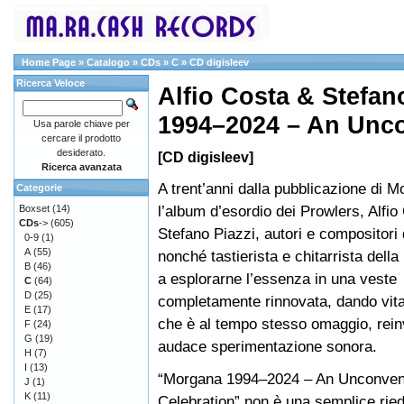
Home Page
»
Catalogo
»
CDs
»
C
»
CD digisleev
Ricerca Veloce
Alfio Costa & Stefan
1994–2024 – An Unc
Usa parole chiave per
cercare il prodotto
desiderato.
[CD digisleev]
Ricerca avanzata
A trent’anni dalla pubblicazione di M
Categorie
l’album d’esordio dei Prowlers, Alfio
Boxset
(14)
CDs
->
(605)
Stefano Piazzi, autori e compositori 
0-9
(1)
A
(55)
nonché tastierista e chitarrista dell
B
(46)
a esplorarne l’essenza in una veste
C
(64)
D
(25)
completamente rinnovata, dando vita
E
(17)
che è al tempo stesso omaggio, rei
F
(24)
G
(19)
audace sperimentazione sonora.
H
(7)
I
(13)
“Morgana 1994–2024 – An Unconven
J
(1)
K
(11)
Celebration” non è una semplice ried