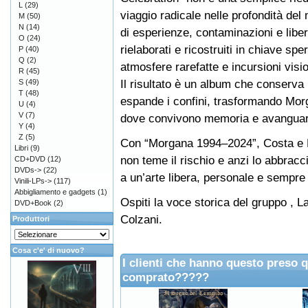
L
(29)
viaggio radicale nelle profondità del m
M
(50)
N
(14)
di esperienze, contaminazioni e liber
O
(24)
rielaborati e ricostruiti in chiave s
P
(40)
Q
(2)
atmosfere rarefatte e incursioni visi
R
(45)
Il risultato è un album che conserva 
S
(49)
T
(48)
espande i confini, trasformando Mor
U
(4)
V
(7)
dove convivono memoria e avanguard
Y
(4)
Z
(5)
Con “Morgana 1994–2024”, Costa e Pi
Libri
(9)
non teme il rischio e anzi lo abbrac
CD+DVD
(12)
DVDs->
(22)
a un’arte libera, personale e sempre
Vinili-LPs->
(117)
Abbigliamento e gadgets
(1)
Ospiti la voce storica del gruppo , L
DVD+Book
(2)
Colzani.
Produttori
Cosa c'e' di nuovo?
I clienti che hanno questo preso 
comprato?????