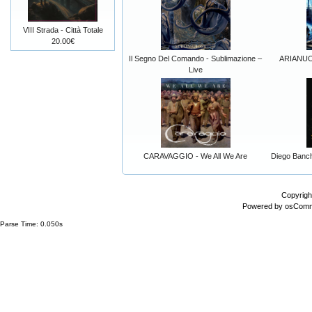
VIII Strada - Città Totale
20.00€
Il Segno Del Comando - Sublimazione –
ARIANUOV
Live
CARAVAGGIO - We All We Are
Diego Banch
Copyrigh
Powered by
osCom
Parse Time: 0.050s