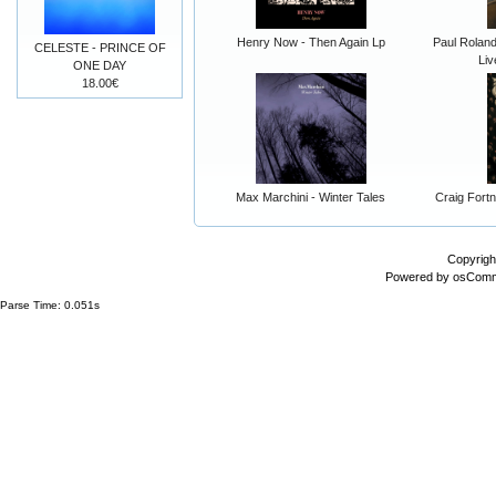
Henry Now - Then Again Lp
Paul Rolan
CELESTE - PRINCE OF
Liv
ONE DAY
18.00€
Max Marchini - Winter Tales
Craig Fort
Copyrigh
Powered by
osCom
Parse Time: 0.051s