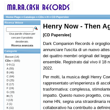
Home Page
»
Catalogo
»
CDs
»
H
»
CD Paperslee
Ricerca Veloce
Henry Now - Then A
Usa parole chiave per
[CD Paperslee]
cercare il prodotto
desiderato.
Dark Companion Records è orgoglio
Ricerca avanzata
annunciare l'uscita di un nuovo atte
Categorie
dei quattro membri originali del legg
Boxset
(14)
CDs
->
(605)
ensemble. Registrato dal vivo il 18
0-9
(1)
2022.
A
(55)
B
(46)
Per molti, la musica degli Henry Co
C
(64)
D
(25)
rappresentato un'esperienza di ascol
E
(17)
F
(24)
trasformativa: complessa, stimolante
G
(19)
impatto. Questo nuovo progetto, crea
H
(7)
I
(13)
nome HN, segna una straordinaria reun
J
(1)
collaborativo ha contribuito a definir
K
(11)