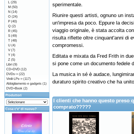
L
(29)
sperimentale.
M
(50)
N
(14)
Riunire questi artisti, ognuno un ins
O
(24)
P
(40)
un'impresa da poco. Eppure la decisio
Q
(2)
viaggio originale, è stata accolta c
R
(45)
S
(49)
risulta riflette oltre cinquant'anni di
T
(48)
compromessi.
U
(4)
V
(7)
Y
(4)
Editata e mixata da Fred Frith in due
Z
(5)
si pone come un documento fedele di
Libri
(9)
CD+DVD
(12)
La musica in sé è audace, lungimiran
DVDs->
(22)
Vinili-LPs->
(117)
duraturo spirito creativo che ha unito
Abbigliamento e gadgets
(1)
DVD+Book
(2)
Produttori
I clienti che hanno questo preso 
comprato?????
Cosa c'e' di nuovo?