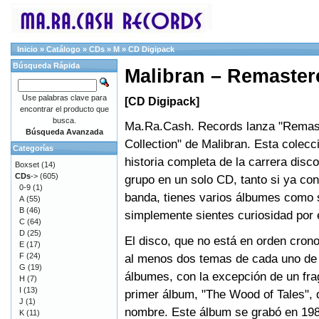
Inicio
»
Catálogo
»
CDs
»
M
»
CD Digipack
Búsqueda Rápida
Malibran – Remaster
Use palabras clave para
[CD Digipack]
encontrar el producto que
busca.
Ma.Ra.Cash. Records lanza "Remas
Búsqueda Avanzada
Collection" de Malibran. Esta colecc
Categorías
historia completa de la carrera disco
Boxset
(14)
CDs
->
(605)
grupo en un solo CD, tanto si ya con
0-9
(1)
banda, tienes varios álbumes como 
A
(55)
B
(46)
simplemente sientes curiosidad por e
C
(64)
D
(25)
El disco, que no está en orden crono
E
(17)
F
(24)
al menos dos temas de cada uno de
G
(19)
álbumes, con la excepción de un fr
H
(7)
I
(13)
primer álbum, "The Wood of Tales", 
J
(1)
nombre. Este álbum se grabó en 1989
K
(11)