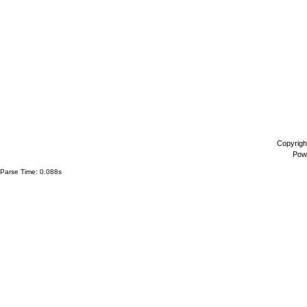
Copyrigh
Pow
Parse Time: 0.088s