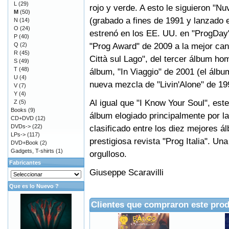
L
(29)
rojo y verde. A esto le siguieron "Nu
M
(50)
(grabado a fines de 1991 y lanzado e
N
(14)
O
(24)
estrenó en los EE. UU. en "ProgDay" 
P
(40)
"Prog Award" de 2009 a la mejor canc
Q
(2)
R
(45)
Città sul Lago", del tercer álbum h
S
(49)
T
(48)
álbum, "In Viaggio" de 2001 (el álbum
U
(4)
nueva mezcla de "Livin'Alone" de 19
V
(7)
Y
(4)
Al igual que "I Know Your Soul", este
Z
(5)
Books
(9)
álbum elogiado principalmente por l
CD+DVD
(12)
DVDs->
(22)
clasificado entre los diez mejores á
LPs->
(117)
prestigiosa revista "Prog Italia". U
DVD+Book
(2)
Gadgets, T-shirts
(1)
orgulloso.
Fabricantes
Giuseppe Scaravilli
Que es lo Nuevo ?
Clientes que compraron este pro