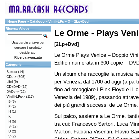
Home Page
»
Catalogo
»
Vinili-LPs
»
O
»
2Lp+Dvd
Ricerca Veloce
Le Orme - Plays Ven
Usa parole chiave per
[2Lp+Dvd]
cercare il prodotto
desiderato.
Le Orme Plays Venice – Doppio Vinil
Ricerca avanzata
Edition numerata in 300 copie + DV
Categorie
Boxset
(14)
Un album che raccoglie la musica n
CDs->
(605)
per Venezia dal 1700 ad oggi (a parti
Libri
(9)
CD+DVD
(12)
fino ad omaggiare i Pink Floyd e il l
DVDs->
(22)
Venezia del 1989), passando attrave
Vinili-LPs
->
(117)
B
(6)
dei più grandi successi de Le Orme.
F
(2)
H
(1)
Sul palco, assieme a Le Orme, tanti
K
N
(5)
tra cui: Francesco Sartori, Luca Minn
S
(12)
Marton, Fabiana Visentin, Flavio Sax
U
(2)
V
(2)