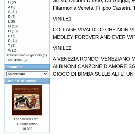
Sfriso, Debora D’Este, DJ Gaggia, W
G
(2)
Filarmonia Veneta, Filippo Casarin, 
A
(6)
C
(11)
D
(3)
VINILE1
L
(8)
M
(10)
COLLAGE VIVALDI IO CHE NON V
O
(19)
P
(7)
MEDLEY FOREVER AND EVER WIT
R
(11)
T
(9)
VINILE2
W
(1)
Abbigliamento e gadgets
(1)
A VENEZIA RONDO’ VENEZIANO M
DVD+Book
(2)
ALBINONI CANZONE D’AMORE SGU
Produttori
GIOCO DI BIMBA SULLE ALI LI U
Cosa c'e' di nuovo?
The Sacred Tree -
Reconciliation
16.00€